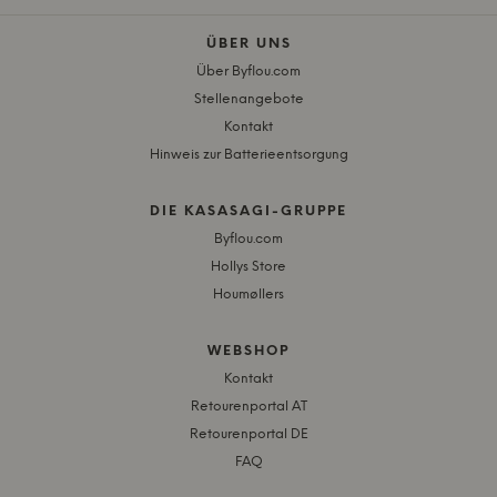
ÜBER UNS
Über Byflou.com
Stellenangebote
Kontakt
Hinweis zur Batterieentsorgung
DIE KASASAGI-GRUPPE
Byflou.com
Hollys Store
Houmøllers
WEBSHOP
Kontakt
Retourenportal AT
Retourenportal DE
FAQ