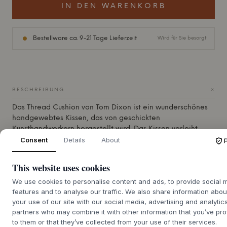
IN DEN WARENKORB
Bestellware ca. 9-21 Tage Lieferzeit
Wird für Sie besorgt
+
BESCHREIBUNG
Das Thread Cushion von
Tom Dixon
ist ein wunderschönes
handgewebtes Kissen, das von geschickten
Kunsthandwerkern hergestellt wird. Das Kissen verleiht
jedem Sofa oder Sessel Textur und Weichheit und ist damit
Consent
Details
About
ein unverzichtbares Möbelstück in jedem Zuhause. Das
Thread-Kissen ist in verschiedenen Stilen erhältlich, die zu
This website uses cookies
jedem Geschmack und jeder Einrichtung passen.
We use cookies to personalise content and ads, to provide social 
Material:
70% Wolle / 30% Baumwolle mit
features and to analyse our traffic. We also share information abou
Baumwollfutter.
your use of our site with our social media, advertising and analytic
Spezifikationen:
Öko-Tex Standard 100.
partners who may combine it with other information that you’ve pr
to them or that they’ve collected from your use of their services.
Pflegehinweise:
Nur chemisch reinigen.