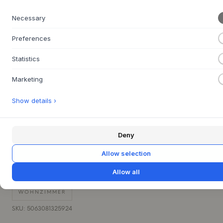
Necessary
Preferences
FRAGE ZU DIESEM PRODUKT?
+
Statistics
30 TAGE EINFACHE RÜCKGABE
+
Marketing
SCHNELLE LIEFERUNG
+
Show details ›
INTERIEUR
KISSEN
KISSEN, DECKEN & TEPPICHE
Deny
NEUHEITEN IM WOHNEN
SCHLAFZIMMER
Allow selection
Allow all
TOM DIXON
WOHNEN
WOHNTEXTILIEN
WOHNZIMMER
SKU: 5063081325924