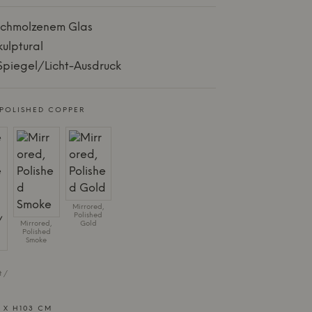
schmolzenem Glas
ulptural
 Spiegel/Licht-Ausdruck
 POLISHED COPPER
Mirrored,
Polished
Mirrored,
Gold
Polished
Smoke
 /
 X H103 CM