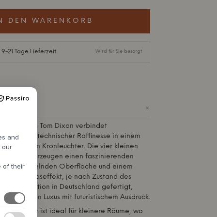
N DEN WARENKORB
 9-21 Tage Lieferzeit
Wird für Sie besorgt
+
mall LED von
Tom Dixon
verbindet
sthetik mit technischer Raffinesse in einem
res and
aktervollen Kronleuchter. Die vier kleinen
h our
lleuchten erzeugen einen faszinierenden
 of their
einer spiegelnden Oberfläche und einem
lzenen Glaseffekt, je nach Zustand des
n und Innovation in Deutschland gefertigt,
gn modernen Luxus mit futuristischem Ausdruck.
Kronleuchter ist ideal für kleinere Räume, wo