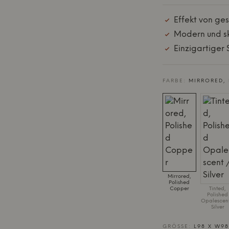
Effekt von ge
Modern und sk
Einzigartiger
FARBE:
MIRRORED,
Mirrored,
Polished
Copper
Tinted,
Polished
Opalescent
Silver
GRÖSSE:
L98 X W98