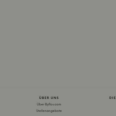
ÜBER UNS
DI
Über Byflou.com
Stellenangebote