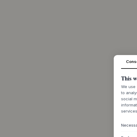
Cons
This w
We use c
to analy
social m
informat
services
Necess