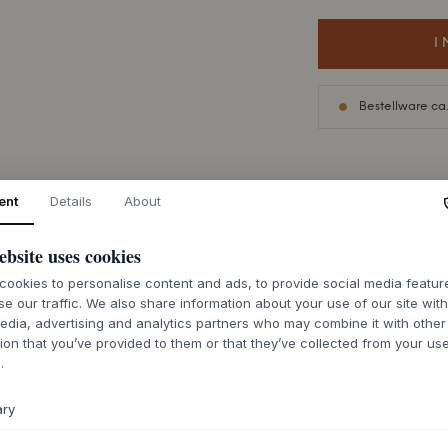
I
Bestellware ca.
ent
Details
About
BESCHREIBUNG
ebsite uses cookies
Melt Chandelier S
avantgardistische Ä
ookies to personalise content and ads, to provide social media featu
kompakten und char
se our traffic. We also share information about your use of our site wit
edia, advertising and analytics partners who may combine it with other
verchromten Pende
ion that you’ve provided to them or that they’ve collected from your use
Kontrast zwischen 
.
glühenden, geschmo
Lichts. Mit Präzisio
verbindet das Desi
ary
Dieser skulpturale 