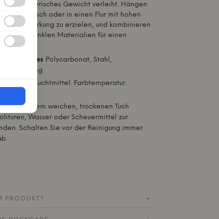
 auch künstlerisches Gewicht verleiht. Hängen
runden Esstisch oder in einen Flur mit hohen
ximale Wirkung zu erzielen, und kombinieren
Linien und dunklen Materialien für einen
lanzpoliertes
Polycarbonat, Stahl,
 Beschichtung
:
Inklusive Leuchtmittel. Farbtemperatur:
300.
Nur mit einem weichen, trockenen Tuch
olituren, Wasser oder Scheuermittel zur
den. Schalten Sie vor der Reinigung immer
ab.
M PRODUKT?
+