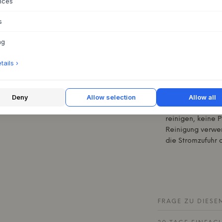
nces
er sowohl Licht als
Sie ihn über einen 
s
Decken, um eine ma
Sie ihn mit klaren 
ng
raffinierten Look.
Material: Hochg
ails ›
halbmetallische
Spezifikationen
3000K. Lumen: 2
Deny
Allow selection
Allow all
Pflegehinweise:
reinigen, keine P
Reinigung verwen
die Stromzufuhr 
FRAGE ZU DIESE