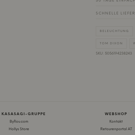
30 TAGE EINFAC
SCHNELLE LIEFE
BELEUCHTUNG
TOM DIXON
SKU: 5056194238243
E KASASAGI-GRUPPE
WEBSHOP
Byflou.com
Kontakt
Hollys Store
Retourenportal AT