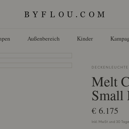
mpen
Außenbereich
Kinder
Kampag
DECKENLEUCHT
Melt C
Small
€ 6.175
Inkl. MwSt. und 30 Ta