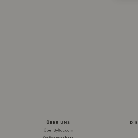
ÜBER UNS
DI
Über Byflou.com