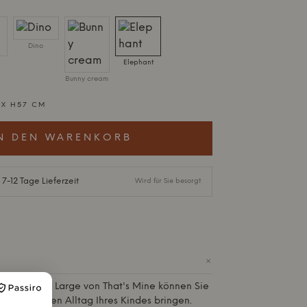
Dino
Elephant
Bunny cream
 X H57 CM
N DEN WARENKORB
 7-12 Tage Lieferzeit
Wird für Sie besorgt
+
eavy Teddy Large von That's Mine können Sie
heit in den Alltag Ihres Kindes bringen.