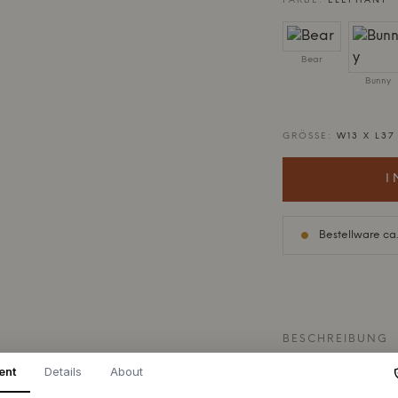
FARBE:
ELEPHANT
Bear
Bunny
GRÖSSE:
W13 X L37
I
Bestellware ca.
BESCHREIBUNG
ent
Details
About
Mit dem Houston H
Wärme und Geborgen