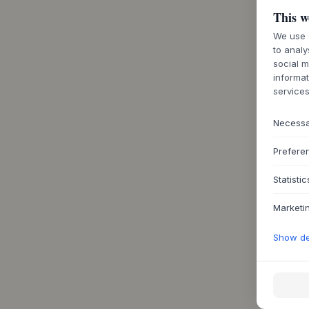
This w
We use c
to analy
social m
informat
services
Necess
Prefere
Statistic
Marketi
Show det