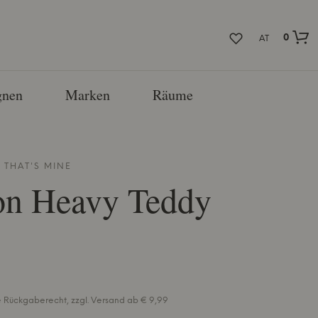
0
AT
nen
Marken
Räume
N
THAT'S MINE
on Heavy Teddy
e Rückgaberecht, zzgl. Versand ab € 9,99