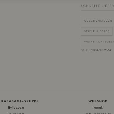
SCHNELLE LIEFE
GESCHENKIDEEN 
SPIELE & SPASS
WEIHNACHTSGES
SKU: 5713846052564
E KASASAGI-GRUPPE
WEBSHOP
Byflou.com
Kontakt