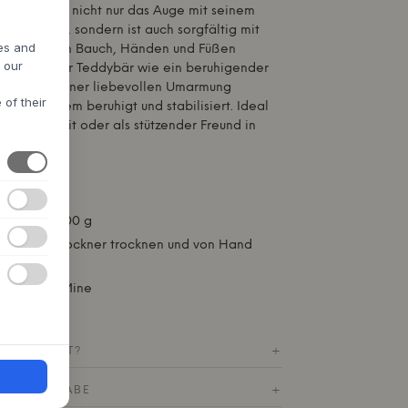
bär erfreut nicht nur das Auge mit seinem
n Ausdruck, sondern ist auch sorgfältig mit
res and
n Gewicht an Bauch, Händen und Füßen
h our
rch wirkt der Teddybär wie ein beruhigender
e Wirkung einer liebevollen Umarmung
 of their
rvensystem beruhigt und stabilisiert. Ideal
 Schlafenszeit oder als stützender Freund in
es.
olyester
:
Es wiegt 800 g
Nicht im Trockner trocknen und von Hand
von That's Mine
M PRODUKT?
+
HE RÜCKGABE
+