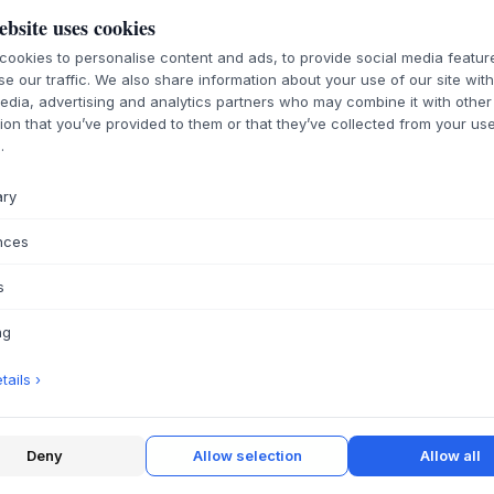
Dieser große Teddy
ebsite uses cookies
weichen, liebevolle
ookies to personalise content and ads, to provide social media featu
einem zusätzliche
se our traffic. We also share information about your use of our site wit
ausgestattet. Dadu
edia, advertising and analytics partners who may combine it with other
Kuschelbär, der di
ion that you’ve provided to them or that they’ve collected from your use
nachahmt und das Ne
.
für den Einsatz zur
den Pausen des Tag
ary
Material:
100% P
nces
Spezifikationen
s
Pflegehinweise:
waschen
ng
Originalentwurf 
ails ›
FRAGE ZU DIESE
Deny
Allow selection
Allow all
30 TAGE EINFAC