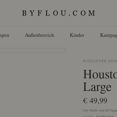
mpen
Außenbereich
Kinder
Kampag
PLÜSCHTIER VO
Houst
Large
€ 49,99
Inkl. MwSt. und 30 Tag