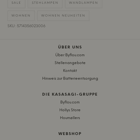
SALE
STEHLAMPEN
WANDLAMPEN
WOHNEN
WOHNEN NEUHEITEN
SKU: 5714356023006
ÜBER UNS
Über Byflou.com
Stellenangebote
Kontakt
Hinweis zur Batterieentsorgung
DIE KASASAGI-GRUPPE
Byflou.com
Hollys Store
Houmøllers
WEBSHOP