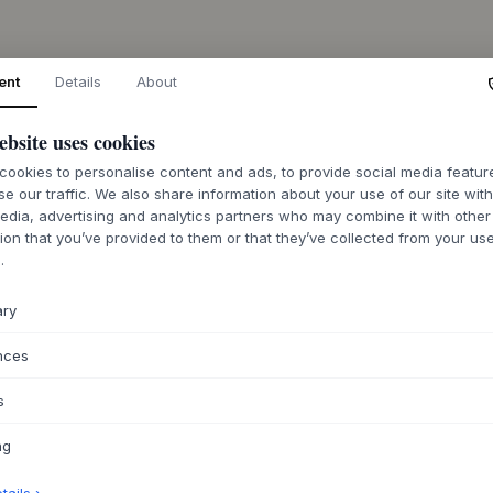
ent
Details
About
BESCHREIBUNG
Die
STOFF
Nagel Va
ebsite uses cookies
ikonischen
STOFF
N
ookies to personalise content and ads, to provide social media featu
skulpturalen Ganze
se our traffic. We also share information about your use of our site wit
hinzu. Die 2019 eing
edia, advertising and analytics partners who may combine it with other
den Kerzenhaltern,
ion that you’ve provided to them or that they’ve collected from your use
werden kann, so da
.
Arrangements erste
Mit ihrer schlichte
ary
die Vase sowohl als
Element in Ihrer In
nces
getrocknete Zweige
schlichteren Look a
s
Abmessungen: H:
ng
Material Messin
Material Chrom: 