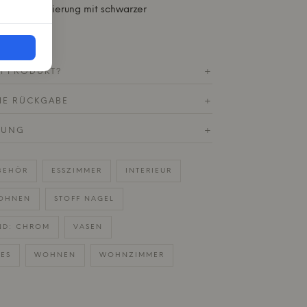
al: Zinklegierung mit schwarzer
ung
M PRODUKT?
+
HE RÜCKGABE
+
RUNG
+
BEHÖR
ESSZIMMER
INTERIEUR
WOHNEN
STOFF NAGEL
ND: CHROM
VASEN
ES
WOHNEN
WOHNZIMMER