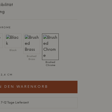
bilität
ing
HROME
Black
Brushed
Brass
Brushed
Chrome
: 2,4 CM
N DEN WARENKORB
 7-12 Tage Lieferzeit