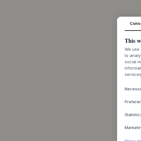
Cons
This w
We use c
to analy
social m
informat
services
Necess
Prefere
Statistic
Marketi