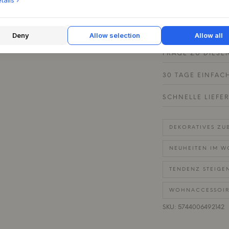
ails ›
Schwarzes Materi
Pulverbeschicht
Deny
Allow selection
Allow all
FRAGE ZU DIESE
30 TAGE EINFAC
SCHNELLE LIEFE
DEKORATIVES ZU
NEUHEITEN IM 
TENDENZ STEIGE
WOHNACCESSOIR
SKU: 5744006492142