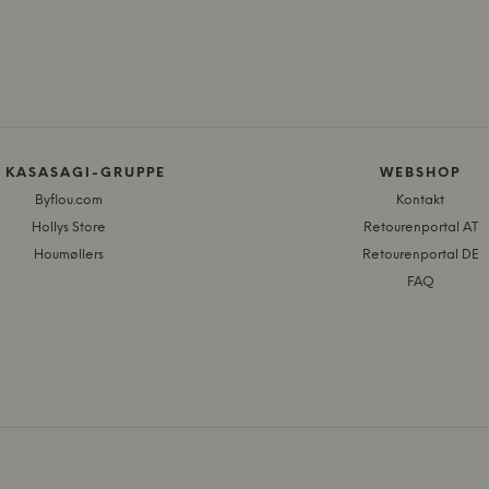
E KASASAGI-GRUPPE
WEBSHOP
Byflou.com
Kontakt
Hollys Store
Retourenportal AT
Houmøllers
Retourenportal DE
FAQ