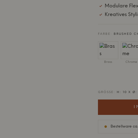
Modulare Flexi
Kreatives Styl
FARBE:
BRUSHED C
Brass
Chrome
GRÖSSE:
H: 10 X Ø
I
Bestellware ca.