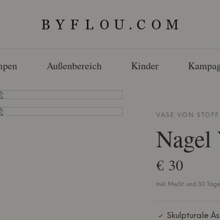
mpen
Außenbereich
Kinder
Kampag
VASE VON
STOFF
Nagel 
€ 30
Inkl. MwSt. und 30 Tag
Skulpturale Äs