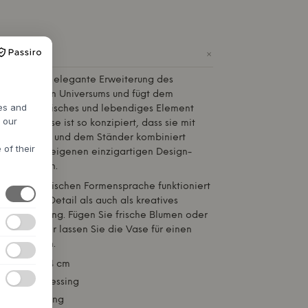
+
se ist eine elegante Erweiterung des
agel Design Universums und fügt dem
res and
n ein organisches und lebendiges Element
h our
eführte Vase ist so konzipiert, dass sie mit
 der Schale und dem Ständer kombiniert
 of their
ss Sie Ihre eigenen einzigartigen Design-
llen können.
n, minimalistischen Formensprache funktioniert
 diskretes Detail als auch als kreatives
neneinrichtung. Fügen Sie frische Blumen oder
 hinzu oder lassen Sie die Vase für einen
llein stehen.
 10 x Ø: 2,4 cm
g: Massiv Messing
Zinklegierung