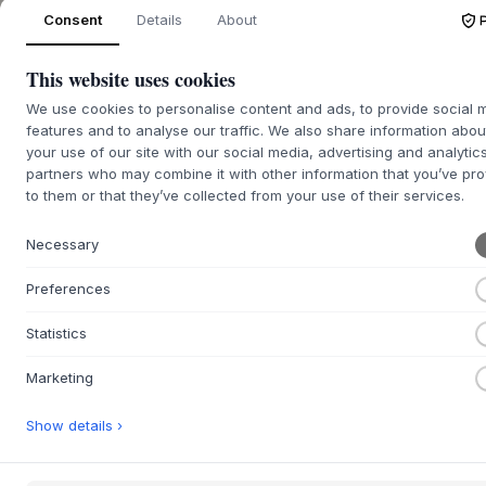
und Vasen verwendet werden kann. Durch das Hinzufügen
Consent
Details
About
von Elementen auf dem Ständer können Sie Ihren eigenen
einzigartigen Ständer bauen und alles von einfachen
This website uses cookies
Arrangements bis hin zu extravaganten und künstlerischen
Formationen schaffen.
We use cookies to personalise content and ads, to provide social 
features and to analyse our traffic. We also share information abou
Material: Zinklegierung
your use of our site with our social media, advertising and analytic
H: 23 cm x Ø: 17 cm
partners who may combine it with other information that you’ve pr
to them or that they’ve collected from your use of their services.
FRAGE ZU DIESEM PRODUKT?
+
Necessary
30 TAGE EINFACHE RÜCKGABE
+
Preferences
SCHNELLE LIEFERUNG
+
Statistics
Marketing
DEKORATIVES ZUBEHÖR
EASTER
Show details ›
GESCHENKE FÜR STUDENTEN
GESCHENKIDEEN FÜR DEN GASTGEBER