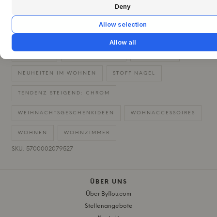
Deny
GESCHENKIDEEN FÜR IHN
Allow selection
GESCHENKIDEEN FÜR SIE
HOCHZEITSGESCHENKE
Allow all
INTERIEUR
KERZENSTÄNDER
MUTTERTAG
NEUHEITEN IM WOHNEN
STOFF NAGEL
TENDENZ STEIGEND: CHROM
WEIHNACHTSGESCHENKIDEEN
WOHNACCESSOIRES
WOHNEN
WOHNZIMMER
SKU: 5700002079527
ÜBER UNS
Über Byflou.com
Stellenangebote