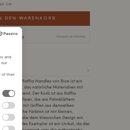
 20 CM
N DEN WARENKORB
nelle Lieferung
Versand am Montag
res and
h our
+
 of their
Basket With Raffia Handles von
Rice
ist ein
esignstück, das natürliche Materialien mit
usdruck vereint. Der Korb ist aus Raffia
busten Naturfaser, die aus Palmblättern
 sorgfältig mit Griffen aus demselben
Der natürliche Farbton ist mit kleinen,
n verziert, die dem klassischen Design ein
nzufügen. Jedes Exemplar ist ein Unikat, da das