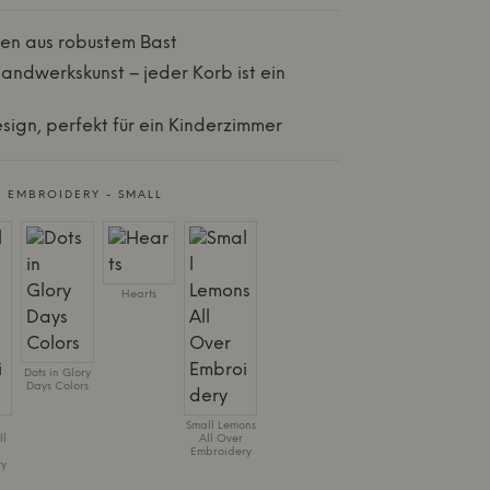
en aus robustem Bast
andwerkskunst – jeder Korb ist ein
sign, perfekt für ein Kinderzimmer
 EMBROIDERY - SMALL
Hearts
Dots in Glory
Days Colors
Small Lemons
ll
All Over
Embroidery
y