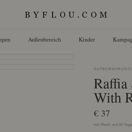
mpen
Außenbereich
Kinder
Kampag
AUFBEWAHRUNGS
Raffia
With R
€ 37
Inkl. MwSt. und 30 Tag