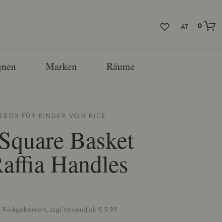
0
AT
nen
Marken
Räume
BOX FÜR KINDER VON
RICE
 Square Basket
affia Handles
e Rückgaberecht, zzgl. Versand ab € 9,99