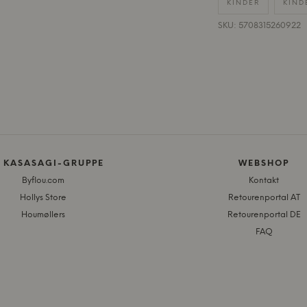
KINDER
KIND
SKU: 5708315260922
E KASASAGI-GRUPPE
WEBSHOP
Byflou.com
Kontakt
Hollys Store
Retourenportal AT
Houmøllers
Retourenportal DE
FAQ