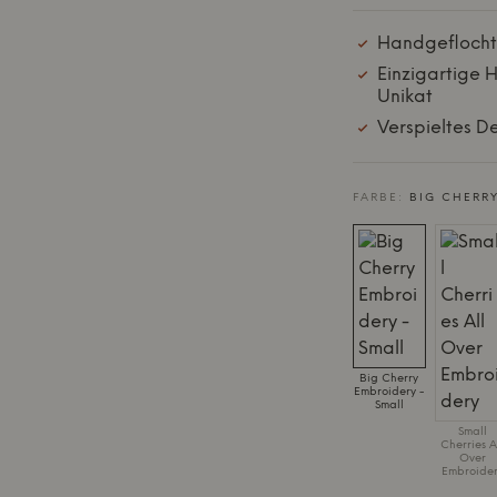
Handgeflocht
Einzigartige H
Unikat
Verspieltes De
FARBE:
BIG CHERRY
Big Cherry
Embroidery -
Small
Small
Cherries A
Over
Embroider