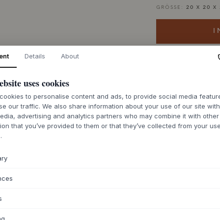
GRÖSSE:
20 X 20 X
I
ent
Details
About
Vorrätig für sch
ebsite uses cookies
ookies to personalise content and ads, to provide social media featu
se our traffic. We also share information about your use of our site wit
edia, advertising and analytics partners who may combine it with other
BESCHREIBUNG
ion that you’ve provided to them or that they’ve collected from your use
.
Der Raffia Square 
handgeflochtenes D
ary
einem verspielten A
gefertigt, einer ro
nces
gewonnen wird, und
Material versehen. 
s
dunkelgrauen Herze
diskretes Detail hi
ng