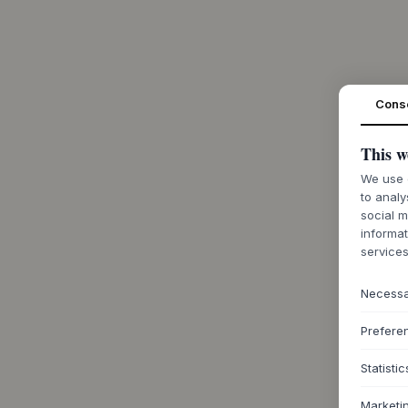
Cons
This w
We use c
to analy
social m
informat
services
Necess
Prefere
Statistic
Marketi