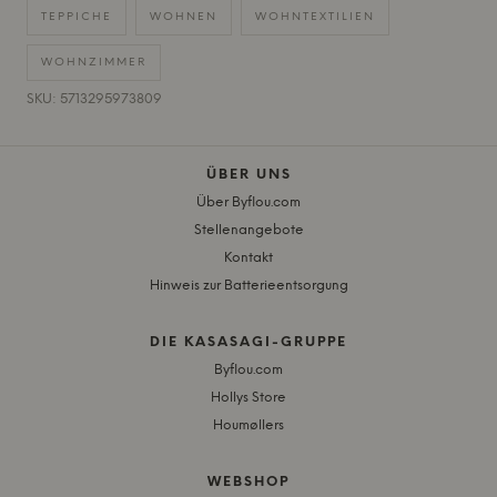
TEPPICHE
WOHNEN
WOHNTEXTILIEN
WOHNZIMMER
SKU: 5713295973809
ÜBER UNS
Über Byflou.com
Stellenangebote
Kontakt
Hinweis zur Batterieentsorgung
DIE KASASAGI-GRUPPE
Byflou.com
Hollys Store
Houmøllers
WEBSHOP