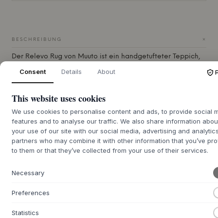
+
BESCHREIBUNG
Der Relevo Rug von
Muuto
ist ein handgetufteter Teppich,
der in Indien aus 100 % neuseeländischer Wolle gefertigt
Consent
Details
About
wird. Das Designerduo Studiopepe hat 2022 einen Teppich
mit einem markanten grafischen Muster entworfen, das
This website uses cookies
entsteht, wenn der Wollflor in verschiedenen Höhen
getrimmt wird. Dies erzeugt ein subtiles Schattenspiel, das
We use cookies to personalise content and ads, to provide social 
die Illusion von Tiefe vermittelt, obwohl der Teppich
features and to analyse our traffic. We also share information abou
einfarbig ist. Mit einer Rückseite aus Baumwolle, verstärkt
your use of our site with our social media, advertising and analytic
mit synthetischem Latex, liegt der Teppich immer stabil und
partners who may combine it with other information that you’ve pr
flach. Der einzigartige Ausdruck wird durch eine einzelne
to them or that they’ve collected from your use of their services.
abgerundete Ecke vervollständigt, die Charakter verleiht
und die zeitlose Eleganz sowie die solide Handwerkskunst
Necessary
des Teppichs unterstreicht.
Preferences
Mit seiner Liebe zum Detail und seiner taktilen Qualität
trägt der Relevo Rug zu einer warmen und einladenden
Statistics
Atmosphäre bei. Er fügt sich wunderbar sowohl ins