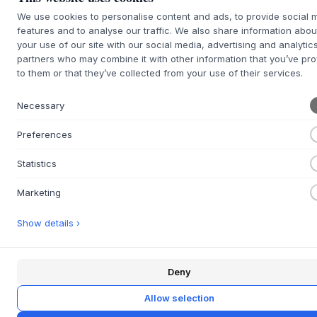
Luftblasen und Variationen in der Glasdicke, die von der
echten Handwerkskunst hinter der Produktion zeugen. Der
We use cookies to personalise content and ads, to provide social 
features and to analyse our traffic. We also share information abou
visuelle Ausdruck schafft eine Atmosphäre von müheloser
your use of our site with our social media, advertising and analytic
Eleganz und sinnlicher Textur im Raum.
partners who may combine it with other information that you’ve pr
Der klare oder leicht rauchfarbene Ton des Glases fängt
to them or that they’ve collected from your use of their services.
das Licht wunderschön ein und erzeugt ein lebendiges
Spiel auf dem Tisch. Kombinieren Sie das Ripe Red Wine
Necessary
Glass mit anderen Elementen der Ripe-Serie, wie
Champagnergläsern oder einer Karaffe, um ein stimmiges
Preferences
und elegantes Tischgedeck zu schaffen. Die taktile
Oberfläche lädt dazu ein, gehalten und genossen zu
Statistics
werden, und passt sowohl zu modernem als auch zu
klassischem Geschirr.
Marketing
Show details ›
PRODUKTSPEZIFIKATIONEN
+
FRAGE ZU DIESEM PRODUKT?
+
Deny
30 TAGE EINFACHE RÜCKGABE
+
Allow selection
SCHNELLE LIEFERUNG
+