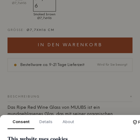
Ø7,7xH16
Smoked brown
Ø7,7xH16
GRÖSSE:
Ø7,7XH16 CM
IN DEN WARENKORB
Bestellware ca. 9-21 Tage Lieferzeit
Wird für Sie besorgt
+
BESCHREIBUNG
Das Ripe Red Wine Glass von
MUUBS
ist ein
mundgeblasenes Glas, das mit seiner organischen,
pokalähnlichen Silhouette und der markanten, gerippten
Consent
Details
About
Oberfläche dem Tischgedeck einen besonderen Charakter
verleiht. Jedes einzelne Glas ist ein Unikat, mit kleinen
This website uses cookies