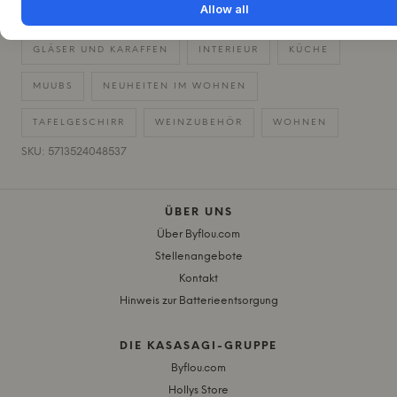
Allow all
GLÄSER UND KARAFFEN
INTERIEUR
KÜCHE
MUUBS
NEUHEITEN IM WOHNEN
TAFELGESCHIRR
WEINZUBEHÖR
WOHNEN
SKU: 5713524048537
ÜBER UNS
Über Byflou.com
Stellenangebote
Kontakt
Hinweis zur Batterieentsorgung
DIE KASASAGI-GRUPPE
Byflou.com
Hollys Store