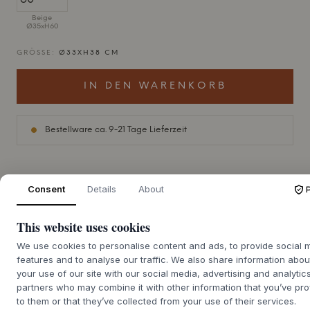
Beige
Ø35xH60
GRÖSSE:
Ø33XH38 CM
IN DEN WARENKORB
Bestellware ca. 9-21 Tage Lieferzeit
Consent
Details
About
+
BESCHREIBUNG
This website uses cookies
Die Luna Jar von
MUUBS
, entworfen von Birgitte Rømer, ist
eine wunderschöne Interpretation der rohen Schönheit der
We use cookies to personalise content and ads, to provide social 
Natur. Jedes Gefäß ist handgefertigt aus Terrakotta und
features and to analyse our traffic. We also share information abou
präsentiert eine organische Silhouette, die an die
your use of our site with our social media, advertising and analytic
Mondoberfläche erinnert. Die einzigartige Textur entsteht
partners who may combine it with other information that you’ve pr
durch einen sorgfältigen Prozess, bei dem Farbe
to them or that they’ve collected from your use of their services.