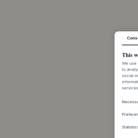
Cons
This w
We use c
to analy
social m
informat
services
Necess
Prefere
Statistic