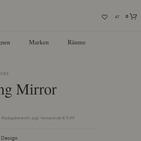
0
AT
nen
Marken
Räume
EBE
ng Mirror
e Rückgaberecht, zzgl. Versand ab € 9,99
 Design