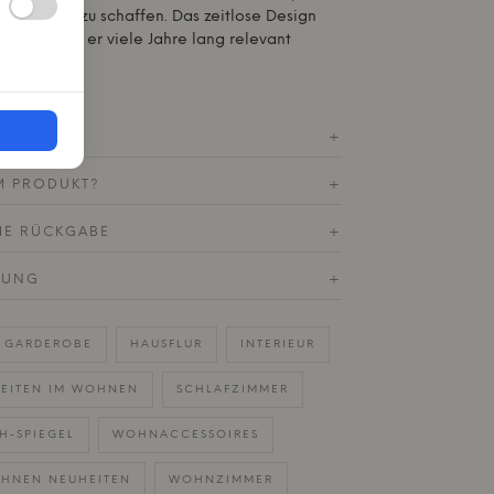
esamtbild zu schaffen. Das zeitlose Design
sicher, dass er viele Jahre lang relevant
KATIONEN
+
M PRODUKT?
+
HE RÜCKGABE
+
RUNG
+
GARDEROBE
HAUSFLUR
INTERIEUR
EITEN IM WOHNEN
SCHLAFZIMMER
H-SPIEGEL
WOHNACCESSOIRES
HNEN NEUHEITEN
WOHNZIMMER