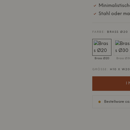
Minimalistisch
Stahl oder ma
FARBE:
BRASS Ø20
Brass Ø20
Brass Ø3
GRÖSSE:
H10 X W20
I
Bestellware ca.