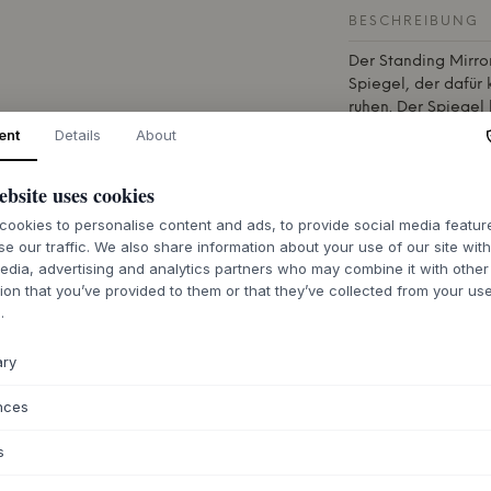
BESCHREIBUNG
Der Standing Mirro
Spiegel, der dafür 
ruhen. Der Spiegel
das von einem leic
ent
Details
About
wird. Das von Ande
Christensen von
M
ebsite uses cookies
Kontrast zwischen 
unsichtbaren Leich
ookies to personalise content and ads, to provide social media featu
se our traffic. We also share information about your use of our site wit
aus pulverbeschich
edia, advertising and analytics partners who may combine it with other
ist mit präzisen Bi
ion that you’ve provided to them or that they’ve collected from your use
halten, ohne Klebs
.
zeitlose und unaufdr
Dieser kompakte Sp
ary
– vom Eingangsbere
Schlafzimmer oder 
nces
ästhetische Dimens
es einfach, ihn in 
s
allein als diskrete
Elementen aus Hol