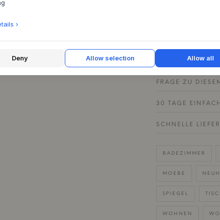
ng
ein harmonisches G
des Spiegels stellt 
ails ›
bleiben wird.
Deny
Allow selection
Allow all
PRODUKTSPEZIFI
FRAGE ZU DIESE
30 TAGE EINFAC
SCHNELLE LIEFE
BADEZIMMER
MOEBE
NEUH
SPIEGEL
TISC
WOHNEN
WO