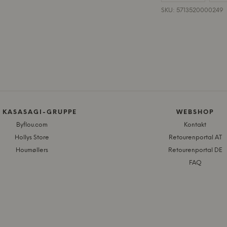
SKU: 5713520000249
E KASASAGI-GRUPPE
WEBSHOP
Byflou.com
Kontakt
Hollys Store
Retourenportal AT
Houmøllers
Retourenportal DE
FAQ