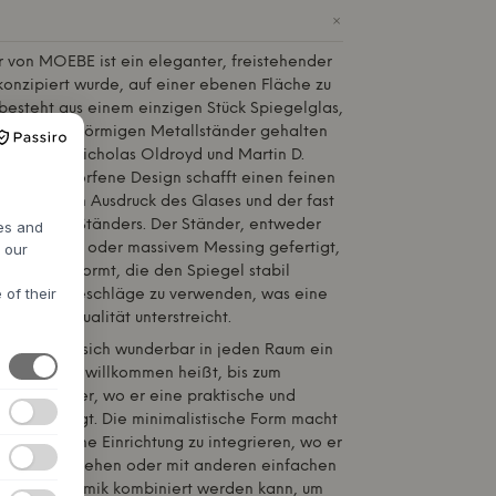
+
r von
MOEBE
ist ein eleganter, freistehender
konzipiert wurde, auf einer ebenen Fläche zu
 besteht aus einem einzigen Stück Spiegelglas,
hten, drahtförmigen Metallständer gehalten
rs Thams, Nicholas Oldroyd und Martin D.
OEBE
entworfene Design schafft einen feinen
dem soliden Ausdruck des Glases und der fast
tigkeit des Ständers. Der Ständer, entweder
res and
h our
tetem Stahl oder massivem Messing gefertigt,
egungen geformt, die den Spiegel stabil
 of their
toff oder Beschläge zu verwenden, was eine
ingliche Qualität unterstreicht.
iegel fügt sich wunderbar in jeden Raum ein
ich, wo er willkommen heißt, bis zum
Badezimmer, wo er eine praktische und
ion hinzufügt. Die minimalistische Form macht
eine nordische Einrichtung zu integrieren, wo er
r Blickfang stehen oder mit anderen einfachen
z oder Keramik kombiniert werden kann, um