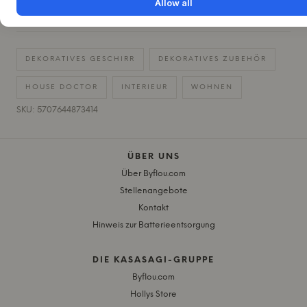
Allow all
SCHNELLE LIEFERUNG
+
DEKORATIVES GESCHIRR
DEKORATIVES ZUBEHÖR
HOUSE DOCTOR
INTERIEUR
WOHNEN
SKU: 5707644873414
ÜBER UNS
Über Byflou.com
Stellenangebote
Kontakt
Hinweis zur Batterieentsorgung
DIE KASASAGI-GRUPPE
Byflou.com
Hollys Store