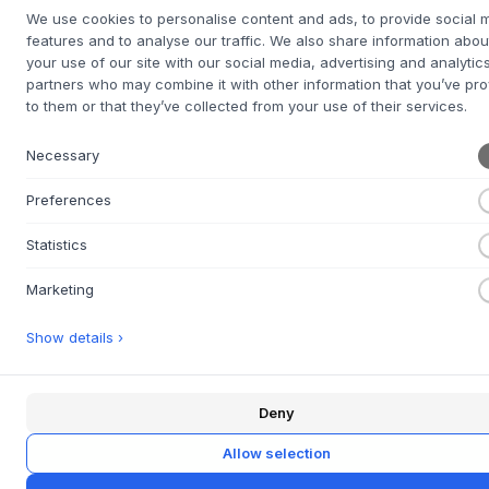
leicht erhöhten Ränder umrahmen diskret den Inhalt,
We use cookies to personalise content and ads, to provide social 
während die weiche Silhouette des Tabletts jedem Raum
features and to analyse our traffic. We also share information abou
ein skulpturales Element hinzufügt. Das Design wurde intern
your use of our site with our social media, advertising and analytic
von
House Doctor
entwickelt.
partners who may combine it with other information that you’ve pr
to them or that they’ve collected from your use of their services.
Das HDOsea-Tablett ist ideal als Sammelpunkt im Zuhause.
Verwenden Sie es auf dem Couchtisch, um Kerzenständer
Necessary
und kleine Gegenstände zu arrangieren, wobei das Antik-
Messing-Finish das Licht einfängt und seinen warmen Glanz
Preferences
betont. Es ist auch perfekt auf dem Nachttisch, um Schmuck
und andere persönliche Kleinigkeiten zu organisieren.
Statistics
Kombinieren Sie es mit Keramik in erdigen Nuancen oder
einer grünen Pflanze, um ein sinnliches Spiel zwischen
Marketing
Materialien und Texturen zu schaffen, das der Einrichtung
Tiefe verleiht.
Show details ›
PRODUKTSPEZIFIKATIONEN
+
Deny
FRAGE ZU DIESEM PRODUKT?
+
Allow selection
30 TAGE EINFACHE RÜCKGABE
+