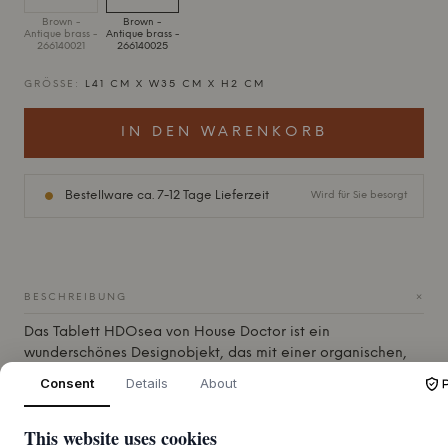
Brown -
Brown -
Antique brass -
Antique brass -
266140021
266140025
GRÖSSE:
L41 CM X W35 CM X H2 CM
IN DEN WARENKORB
Bestellware ca. 7-12 Tage Lieferzeit
Wird für Sie besorgt
+
BESCHREIBUNG
Das Tablett HDOsea von
House Doctor
ist ein
wunderschönes Designobjekt, das mit einer organischen,
freien Form geschaffen wurde, die Ruhe und Authentizität
Consent
Details
About
ausstrahlt. Es ist aus Eisen mit einem Antik-Messing-Finish
gefertigt, das der Oberfläche einen warmen, patinierten
This website uses cookies
Glanz und einen leicht industriellen Touch verleiht. Die