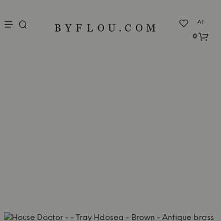
nu
AT
0