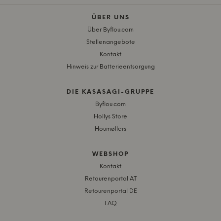
ÜBER UNS
Über Byflou.com
Stellenangebote
Kontakt
Hinweis zur Batterieentsorgung
DIE KASASAGI-GRUPPE
Byflou.com
Hollys Store
Houmøllers
WEBSHOP
Kontakt
Retourenportal AT
Retourenportal DE
FAQ