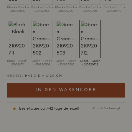
Black - Black -
Black - Black -
Black - Black -
Black - Black -
Black - Black -
210920500
210920501
210920700
210920703
210920710
Black - Black -
Green - Green
Green - Green
Green - Green
210920711
- 210920502
- 210920503
- 210920712
GRÖSSE:
H45 X DIA L120 CM
IN DEN WARENKORB
Bestellware ca. 7-12 Tage Lieferzeit
Wird für Sie besorgt