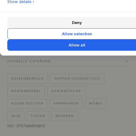
Show details ›
Treffpunkt verwandelt.
Deny
PRODUKTSPEZIFIKATIONEN
+
Allow selection
FRAGE ZU DIESEM PRODUKT?
+
Allow all
30 TAGE EINFACHE RÜCKGABE
+
SCHNELLE LIEFERUNG
+
AUSSENBEREICH
GARTEN-LOUNGETISCH
GARTENMÖBEL
GARTENTISCHE
HOUSE DOCTOR
KAMPAGNEN
MÖBEL
SALE
TISCHE
WOHNEN
SKU: 5707644896802