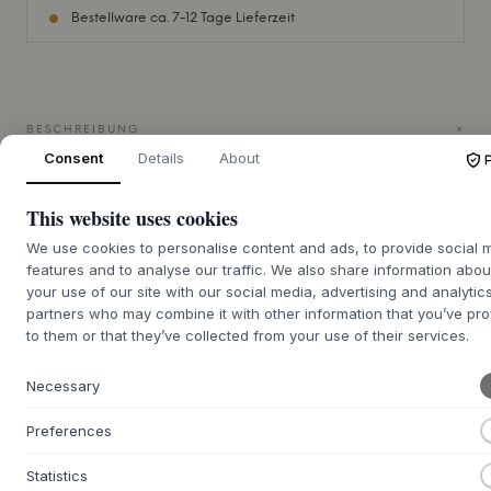
Bestellware ca. 7-12 Tage Lieferzeit
+
BESCHREIBUNG
Consent
Details
About
Der Kerzenständer HDAnit von
House Doctor
präsentiert
sich mit minimalistischer Eleganz, ausschließlich aus Eisen
This website uses cookies
gefertigt. Seine weiche, runde Silhouette schafft einen
ruhigen Ausdruck. Wählen Sie zwischen einem warmen
We use cookies to personalise content and ads, to provide social 
Antique Brass Finish, das einen rohen und einzigartigen
features and to analyse our traffic. We also share information abou
Glanz verleiht, oder einem Silver Finish, das raffinierten
your use of our site with our social media, advertising and analytic
Glanz mit einer industriellen Note ausbalanciert. Dieser
partners who may combine it with other information that you’ve pr
Kerzenständer ist ein skulpturales Element für sich, das mit
to them or that they’ve collected from your use of their services.
seiner Ausstrahlung dem Raum ein Gefühl von
wohlüberlegter Ruhe und Ästhetik verleiht.
Necessary
Der Ständer ist ideal als markantes Element auf dem
Preferences
Esstisch oder einem Regal, wo er allein stehen und Blicke
auf sich ziehen kann. Er eignet sich wunderschön für
Statistics
Teelichter und Standardkerzen und schafft eine einladende