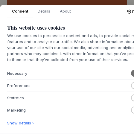
IN DEN WARENKORB
Consent
Details
About
Bestellware ca. 9-21 Tage Lieferzeit
This website uses cookies
We use cookies to personalise content and ads, to provide social 
features and to analyse our traffic. We also share information abou
your use of our site with our social media, advertising and analytic
partners who may combine it with other information that you’ve pr
+
BESCHREIBUNG
to them or that they’ve collected from your use of their services.
Dieses mittelgroße Erweiterungsset für den Avanti Infinity
Tisch von
HOUE
, entworfen von Henrik Pedersen, ist ein
Necessary
wunderschönes Beispiel skandinavischen Designs. Das
Preferences
Gestell aus pulverbeschichteten Stahlrohren bietet eine
solide Basis, während die Tischplatte aus warmer
Statistics
Thermoesche oder heller Kiefer ein natürliches Element
hinzufügt. Jedes Material wurde sorgfältig ausgewählt, um
Marketing
ein Möbelstück zu schaffen, das sowohl Robustheit als auch
eine einladende Atmosphäre ausstrahlt. Die klaren Linien
Show details ›
und die durchdachte Konstruktion zeugen von hochwertiger
Handwerkskunst.