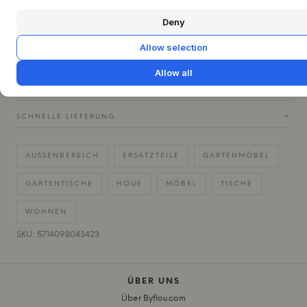
Deny
PRODUKTSPEZIFIKATIONEN
+
Allow selection
FRAGE ZU DIESEM PRODUKT?
+
Allow all
30 TAGE EINFACHE RÜCKGABE
+
SCHNELLE LIEFERUNG
+
AUSSENBEREICH
ERSATZTEILE
GARTENMÖBEL
GARTENTISCHE
HOUE
MÖBEL
TISCHE
WOHNEN
SKU: 5714098043423
ÜBER UNS
Über Byflou.com