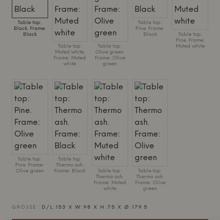
Table top:
Table top:
Black. Frame:
Pine. Frame:
Black
Black
Table top:
Pine. Frame:
Table top:
Table top:
Muted white
Muted white.
Olive green.
Frame: Muted
Frame: Olive
white
green
Table top:
Table top:
Pine. Frame:
Thermo ash.
Olive green
Frame: Black
Table top:
Table top:
Thermo ash.
Thermo ash.
Frame: Muted
Frame: Olive
white
green
GRÖSSE:
D/L:153 X W:98 X H:75 X Ø:179.5