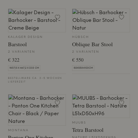
KALAGER DESIGN
HÜBSCH
Barstool
Oblique Bar Stool
2 VARIANTEN
2 VARIANTEN
€ 322
€ 550
W37,5 X H67,2 X D33 CM
50X55XH103CM
BESTELLWARE CA. 3-5 WOCHEN
LIEFERZEIT
MUUBS
Tetra Barstool
MONTANA
Panton One Kitchen
NATURE L51XD50XH96