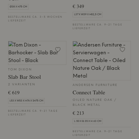
€ 349
Ø38 X H75 CM
L37 X W39 X H82,5 CM
BESTELLWARE CA. 3-5 WOCHEN
LIEFERZEIT
BESTELLWARE CA. 9-21 TAGE
LIEFERZEIT
TOM DIXON
Slab Bar Stool
2 VARIANTEN
ANDERSEN FURNITURE
Connect Table
€ 619
OILED NATURE OAK /
L53 X W53 X H76 X SH75 CM
BLACK METAL
€ 213
BESTELLWARE CA. 9-21 TAGE
LIEFERZEIT
L:50 X B:35 X H:63 CM
BESTELLWARE CA. 9-21 TAGE
LIEFERZEIT