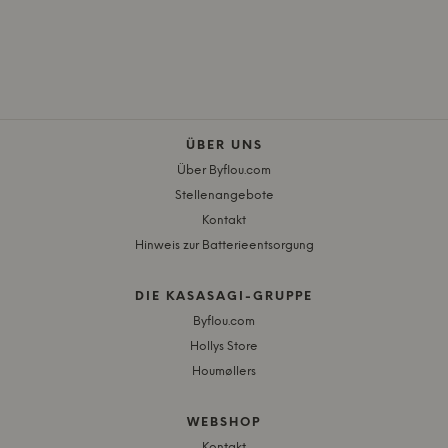
ÜBER UNS
Über Byflou.com
Stellenangebote
Kontakt
Hinweis zur Batterieentsorgung
DIE KASASAGI-GRUPPE
Byflou.com
Hollys Store
Houmøllers
WEBSHOP
Kontakt