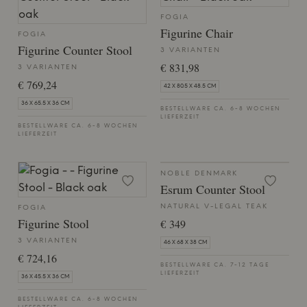
FOGIA
Figurine Chair
FOGIA
Figurine Counter Stool
3 VARIANTEN
€ 831,98
3 VARIANTEN
€ 769,24
42 X 80.5 X 48.5 CM
36 X 65.5 X 36 CM
BESTELLWARE CA. 6-8 WOCHEN
LIEFERZEIT
BESTELLWARE CA. 6-8 WOCHEN
LIEFERZEIT
NOBLE DENMARK
Esrum Counter Stool
NATURAL V-LEGAL TEAK
FOGIA
Figurine Stool
€ 349
3 VARIANTEN
46 X 68 X 38 CM
€ 724,16
BESTELLWARE CA. 7-12 TAGE
LIEFERZEIT
36 X 45.5 X 36 CM
BESTELLWARE CA. 6-8 WOCHEN