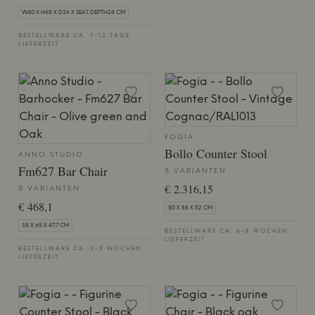
W40 X H65 X D36 X SEAT DEPTH24 CM
BESTELLWARE CA. 7-12 TAGE
LIEFERZEIT
FOGIA
Bollo Counter Stool
ANNO STUDIO
Fm627 Bar Chair
5 VARIANTEN
€ 2.316,15
5 VARIANTEN
€ 468,1
50 X 88 X 52 CM
35 X 65 X 47.7 CM
BESTELLWARE CA. 6-8 WOCHEN
LIEFERZEIT
BESTELLWARE CA. 3-5 WOCHEN
LIEFERZEIT