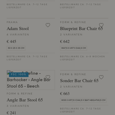
BESTELLWARE CA. 7-12 TAGE
BESTELLWARE CA. 7-12 TAGE
LIEFERZEIT
LIEFERZEIT
FRAMA
FORM & REFINE
Adam Stool
Blueprint Bar Chair 65
4 VARIANTEN
2 VARIANTEN
€ 445
€ 642
50 X 25 X 35 CM
W47,5 X H97 X D44,5 CM
BESTELLWARE CA. 7-12 TAGE
BESTELLWARE CA. 6-8 WOCHEN
LIEFERZEIT
LIEFERZEIT
FSC 100%
FORM & REFINE
Sonder Bar Chair 65
2 VARIANTEN
€ 663
FORM & REFINE
Angle Bar Stool 65
W38 X H97,5 X D44,5 X SEAT HEIGHT65,5 CM
3 VARIANTEN
BESTELLWARE CA. 7-12 TAGE
€ 241
LIEFERZEIT