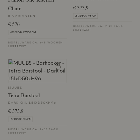
€ 373,9
Chair
5 VARIANTEN
L51XD50XH96 CM
€ 576
BESTELLWARE CA. 9-21 TAGE
LIEFERZEIT
H83 X D44 X W50 CM
BESTELLWARE CA. 6-8 WOCHEN
LIEFERZEIT
MUUBS
Tetra Barstool
DARK OIL L51XD50XH96
€ 373,9
L51XD50XH96 CM
BESTELLWARE CA. 9-21 TAGE
LIEFERZEIT