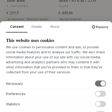
Tube Base
Stool / 65 Cm / 25.6"
3 VARIANTEN
TAUPE
€ 253,5
€ 400,66
66 X 45 X 44 CM
87.5 X 42.5 X 44.5 CM
78.5 X 52.3 X 46.5 CM
Consent
Details
About
BESTELLWARE CA. 7-12 TAGE
BESTELLWARE CA. 7-12 TAGE
LIEFERZEIT
LIEFERZEIT
This website uses cookies
MUUTO
MUUTO
We use cookies to personalise content and ads, to provide
Linear Steel Counter
Linear Steel Counter
social media features and to analyse our traffic. We also share
Stool / 65 Cm / 25.6"
Stool / 65 Cm / 25.6"
information about your use of our site with our social media,
advertising and analytics partners who may combine it with
PALE BLUE
GREY
other information that you’ve provided to them or that they’ve
€ 400,66
€ 400,66
collected from your use of their services.
78.5 X 52.3 X 46.5 CM
78.5 X 52.3 X 46.5 CM
Necessary
BESTELLWARE CA. 7-12 TAGE
BESTELLWARE CA. 7-12 TAGE
LIEFERZEIT
LIEFERZEIT
Preferences
MUUTO
MUUTO
Statistics
Linear Steel Counter
Linear Steel Counter