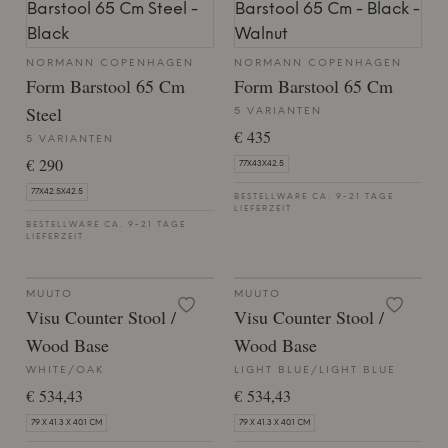
NORMANN COPENHAGEN
NORMANN COPENHAGEN
Form Barstool 65 Cm
Form Barstool 65 Cm
Steel
5 VARIANTEN
€ 435
5 VARIANTEN
€ 290
77X43X42.5
77X42.5X42.5
BESTELLWARE CA. 9-21 TAGE
LIEFERZEIT
BESTELLWARE CA. 9-21 TAGE
LIEFERZEIT
MUUTO
MUUTO
Visu Counter Stool /
Visu Counter Stool /
Wood Base
Wood Base
WHITE/OAK
LIGHT BLUE/LIGHT BLUE
€ 534,43
€ 534,43
79 X 41.3 X 40.1 CM
79 X 41.3 X 40.1 CM