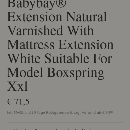
Babybay®
Extension Natural
Varnished With
Mattress Extension
White Suitable For
Model Boxspring
Xxl
€ 71,5
Inkl. MwSt. und 30 Tage Rückgaberecht, zzgl. Versand ab € 9,99