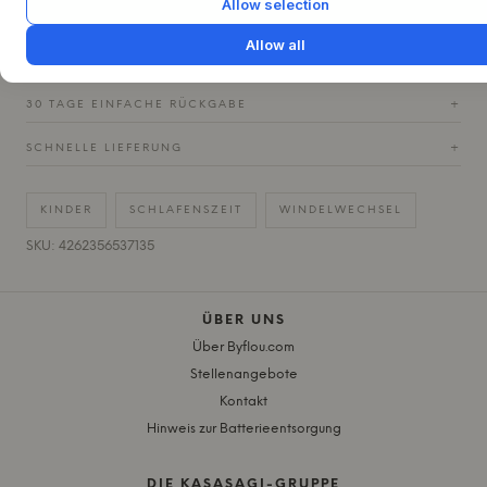
Allow selection
Allow all
FRAGE ZU DIESEM PRODUKT?
+
30 TAGE EINFACHE RÜCKGABE
+
SCHNELLE LIEFERUNG
+
KINDER
SCHLAFENSZEIT
WINDELWECHSEL
SKU: 4262356537135
ÜBER UNS
Über Byflou.com
Stellenangebote
Kontakt
Hinweis zur Batterieentsorgung
DIE KASASAGI-GRUPPE