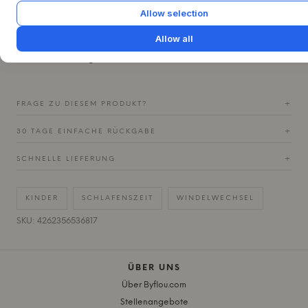
geraten. Das Babynest lässt sich leicht abnehmen und in
Allow selection
der Maschine waschen, was es im Alltag praktisch macht.
Kombinieren Sie es mit einer sauberen und einfachen
Allow all
Bettwäsche, um einen ruhigen Ausdruck im Schlafbereich
zu vervollständigen.
FRAGE ZU DIESEM PRODUKT?
+
30 TAGE EINFACHE RÜCKGABE
+
SCHNELLE LIEFERUNG
+
KINDER
SCHLAFENSZEIT
WINDELWECHSEL
SKU: 4262356536817
ÜBER UNS
Über Byflou.com
Stellenangebote