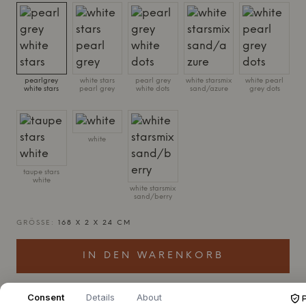
pearlgrey
white stars
pearl grey
white starsmix
white pearl
white stars
pearl grey
white dots
sand/azure
grey dots
white
taupe stars
white
white starsmix
sand/berry
GRÖSSE:
168 X 2 X 24 CM
IN DEN WARENKORB
Consent
Details
About
Bestellware ca. 7-12 Tage Lieferzeit
Wird für Sie besorgt