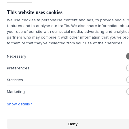
This website uses cookies
We use cookies to personalise content and ads, to provide social 
features and to analyse our traffic. We also share information abou
+
BESCHREIBUNG
your use of our site with our social media, advertising and analytic
Das
Babybay
Babynest 3D Mesh-Piqué für das Modell Maxi
partners who may combine it with other information that you’ve pr
wurde sorgfältig aus einer Kombination von Baumwolle mit
to them or that they’ve collected from your use of their services.
einem Piqué-Außenstoff und einer Mesh-Einlage, gefüllt
mit weichem, antiallergischem Fleece, gefertigt. Der
Necessary
diskrete Rand des Mesh-Stoffes ist aus angenehm weicher
Baumwolle gefertigt, die das stilvolle Design und die hohe
Preferences
Qualität unterstreicht. In Zusammenarbeit mit Hebammen
entwickelt, simuliert dieses Babynest Körperkontakt und
Statistics
schafft eine ruhige Schlafumgebung.
Marketing
Das Babynest sorgt für eine sichere und umhüllende
Atmosphäre und passt perfekt in ein
Babybay
Maxi
Show details ›
Beistellbett, ist aber auch mit den Modellen Boxspring,
Comfort und Comfort Plus kompatibel. Die atmungsaktive
Mesh-Konstruktion fördert die Luftzirkulation und verhindert
gleichzeitig, dass Arme und Beine zwischen die Gitterstäbe
Deny