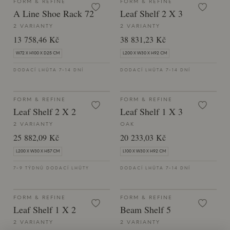
FORM & REFINE
FORM & REFINE
A Line Shoe Rack 72
Leaf Shelf 2 X 3
2 VARIANTY
2 VARIANTY
13 758,46 Kč
38 831,23 Kč
W72 X H100 X D25 CM
L200 X W30 X H92 CM
DODACÍ LHŮTA 7-14 DNÍ
DODACÍ LHŮTA 7-14 DNÍ
FORM & REFINE
FORM & REFINE
Leaf Shelf 2 X 2
Leaf Shelf 1 X 3
2 VARIANTY
OAK
25 882,09 Kč
20 233,03 Kč
L200 X W30 X H57 CM
L100 X W30 X H92 CM
7-9 TÝDNŮ DODACÍ LHŮTY
DODACÍ LHŮTA 7-14 DNÍ
FORM & REFINE
FORM & REFINE
Leaf Shelf 1 X 2
Beam Shelf 5
2 VARIANTY
2 VARIANTY