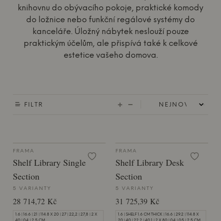
knihovnu do obývacího pokoje, praktické komody
do ložnice nebo funkční regálové systémy do
kanceláře. Úložný nábytek neslouží pouze
praktickým účelům, ale přispívá také k celkové
estetice vašeho domova.
FILTR
FRAMA
FRAMA
Shelf Library Single
Shelf Library Desk
Section
Section
5 VARIANTY
5 VARIANTY
28 714,72 Kč
31 725,39 Kč
1.6 | 16.6 | 21 | 114.8 X 20 | 27 | 22,2 | 27,8 | 2 X
1.6 | SHELF 1.6 CM THICK | 16.6 | 29.2 | 114.8 X
40 | 0.4 | 2.5 CM
20 | 40 | 22,2 | 40,1 | 2 X 80 | 0.4 | 0.5 | 2.5 CM