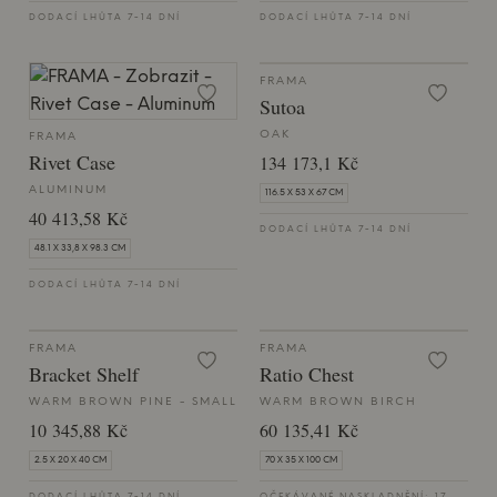
DODACÍ LHŮTA 7-14 DNÍ
DODACÍ LHŮTA 7-14 DNÍ
FRAMA
Sutoa
OAK
FRAMA
Rivet Case
134 173,1 Kč
ALUMINUM
116.5 X 53 X 67 CM
40 413,58 Kč
DODACÍ LHŮTA 7-14 DNÍ
48.1 X 33,8 X 98.3 CM
DODACÍ LHŮTA 7-14 DNÍ
FRAMA
FRAMA
Bracket Shelf
Ratio Chest
WARM BROWN PINE - SMALL
WARM BROWN BIRCH
10 345,88 Kč
60 135,41 Kč
2.5 X 20 X 40 CM
70 X 35 X 100 CM