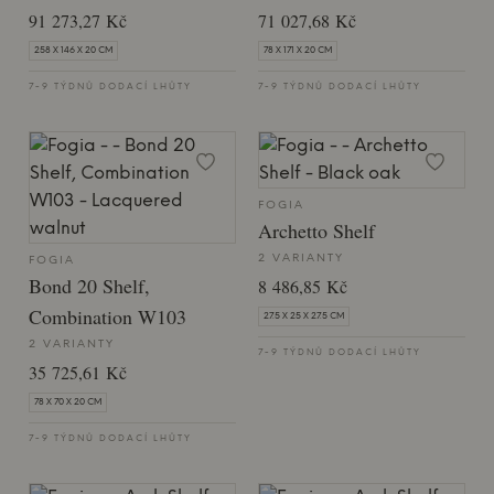
91 273,27 Kč
71 027,68 Kč
258 X 146 X 20 CM
78 X 171 X 20 CM
7-9 TÝDNŮ DODACÍ LHŮTY
7-9 TÝDNŮ DODACÍ LHŮTY
FOGIA
Archetto Shelf
2 VARIANTY
FOGIA
Bond 20 Shelf,
8 486,85 Kč
Combination W103
27.5 X 25 X 27.5 CM
2 VARIANTY
7-9 TÝDNŮ DODACÍ LHŮTY
35 725,61 Kč
78 X 70 X 20 CM
7-9 TÝDNŮ DODACÍ LHŮTY