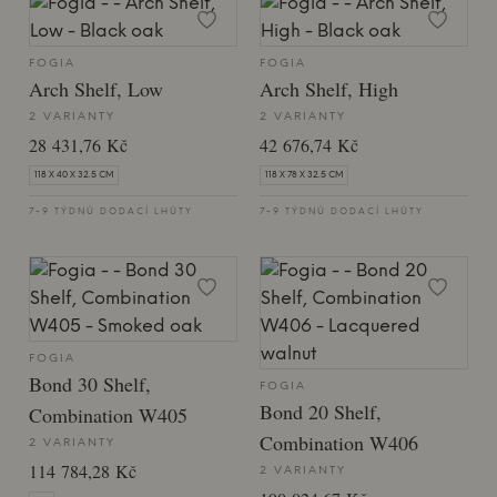
FOGIA
FOGIA
Arch Shelf, Low
Arch Shelf, High
2 VARIANTY
2 VARIANTY
28 431,76 Kč
42 676,74 Kč
118 X 40 X 32.5 CM
118 X 78 X 32.5 CM
7-9 TÝDNŮ DODACÍ LHŮTY
7-9 TÝDNŮ DODACÍ LHŮTY
FOGIA
Bond 30 Shelf,
FOGIA
Bond 20 Shelf,
Combination W405
Combination W406
2 VARIANTY
114 784,28 Kč
2 VARIANTY