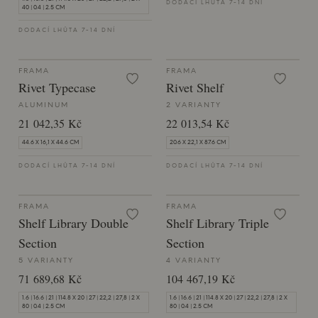
DODACÍ LHŮTA 7-14 DNÍ
40 | 0.4 | 2.5 CM
DODACÍ LHŮTA 7-14 DNÍ
FRAMA
FRAMA
Rivet Typecase
Rivet Shelf
ALUMINUM
2 VARIANTY
21 042,35 Kč
22 013,54 Kč
44.6 X 16,1 X 44.6 CM
20.6 X 22,1 X 87.6 CM
DODACÍ LHŮTA 7-14 DNÍ
DODACÍ LHŮTA 7-14 DNÍ
FRAMA
FRAMA
Shelf Library Double
Shelf Library Triple
Section
Section
5 VARIANTY
4 VARIANTY
71 689,68 Kč
104 467,19 Kč
1.6 | 16.6 | 21 | 114.8 X 20 | 27 | 22,2 | 27,8 | 2 X
1.6 | 16.6 | 21 | 114.8 X 20 | 27 | 22,2 | 27,8 | 2 X
80 | 0.4 | 2.5 CM
80 | 0.4 | 2.5 CM