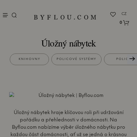
nu
CZ
0
Úložný nábytek
KNIHOVNY
POLICOVÉ SYSTÉMY
POLICE
Úložný nábytek hraje klíčovou roli při udržování
pořádku a přehlednosti v domácnosti. Na
Byflou.com nabízíme výběr úložného nábytku pro
každou část domácnosti, ať už se jedná o krásnou