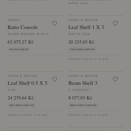
DODACÍ LHŮTA 7-14 DNÍ
OČEKÁVANÉ NASKLADNĚNÍ: 17.
SRPNA 2026
FRAMA
FORM & REFINE
Ratio Console
Leaf Shelf 1 X 3
WARM BROWN BIRCH
WHITE OAK
62 075,27 Kč
20 233,03 Kč
40 X 35 X 140 CM
L100 X W30 X H92 CM
DODACÍ LHŮTA 7-14 DNÍ
FORM & REFINE
FORM & REFINE
Leaf Shelf 0.5 X 5
Beam Shelf 3
OAK
2 VARIANTY
24 279,64 Kč
8 077,03 Kč
L55 X W30 X H162 CM
W60 X H90,5 X D25 CM
DODACÍ LHŮTA 7-14 DNÍ
DODACÍ LHŮTA 7-14 DNÍ