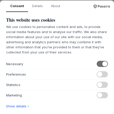
13 758,46 Kč
12 139,82 Kč
Consent
Details
About
L100 X W30 X H57 CM
W60 X H167 X D25 CM
This website uses cookies
DODACÍ LHŮTA 7-14 DNÍ
DODACÍ LHŮTA 7-14 DNÍ
We use cookies to personalise content and ads, to provide
social media features and to analyse our traffic. We also share
information about your use of our site with our social media,
advertising and analytics partners who may combine it with
other information that you’ve provided to them or that they’ve
collected from your use of their services.
FORM & REFINE
FORM & REFINE
Taper Shelf
A Line Shoe Rack 35
Necessary
3 VARIANTY
2 VARIANTY
11 328,31 Kč
9 683,09 Kč
Preferences
W40 X H65,5 X D9 CM
W35 X H100 X D25 CM
Statistics
7-9 TÝDNŮ DODACÍ LHŮTY
DODACÍ LHŮTA 7-14 DNÍ
Marketing
Show details ›