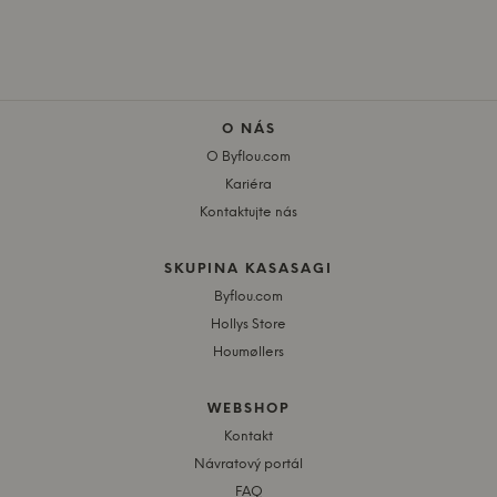
O NÁS
O Byflou.com
Kariéra
Kontaktujte nás
SKUPINA KASASAGI
Byflou.com
Hollys Store
Houmøllers
WEBSHOP
Kontakt
Návratový portál
FAQ