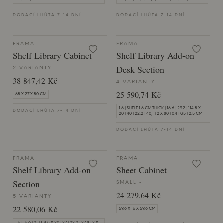
DODACÍ LHŮTA 7-14 DNÍ
DODACÍ LHŮTA 7-14 DNÍ
FRAMA
FRAMA
Shelf Library Cabinet
Shelf Library Add-on
Desk Section
2 VARIANTY
38 847,42 Kč
4 VARIANTY
25 590,74 Kč
68 X 27 X 80 CM
1.6 | SHELF 1.6 CM THICK | 16.6 | 29.2 | 114.8 X
DODACÍ LHŮTA 7-14 DNÍ
20 | 40 | 22,2 | 40,1 | 2 X 80 | 0.4 | 0.5 | 2.5 CM
DODACÍ LHŮTA 7-14 DNÍ
FRAMA
FRAMA
Shelf Library Add-on
Sheet Cabinet
Section
SMALL -
24 279,64 Kč
5 VARIANTY
22 580,06 Kč
59.6 X 16 X 59.6 CM
1.6 | 16.6 | 21 | 114.8 X 20 | 27 | 22,2 | 27,8 | 2 X