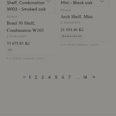
FOGIA
Arch Shelf, Mini
FOGIA
Bond 30 Shelf,
2 VARIANTY
21 034,46 Kč
Combination W103
2 VARIANTY
59 X 44.6 X 18.6 CM
33 675,83 Kč
7-9 TÝDNŮ DODACÍ LHŮTY
CM
7-9 TÝDNŮ DODACÍ LHŮTY
1
2
3
4
5
6
7
...
14