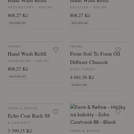
Hand Wash Refill
Hand Wash Refill
APOTHECARY - 500 ML
ESCALIER - 500 ML
808,27 Kč
808,27 Kč
15.5 X Ø 8 CM
15.5 X Ø 8 CM
FRAMA
FRAMA
Hand Wash Refill
From Soil To Form Oil
Diffuser Chuseok
HERBARIUM - 500 ML
808,27 Kč
DEEP FOREST
4 041,36 Kč
15.5 X Ø 8 CM
9 X Ø 2.3 CM
FORM & REFINE
Echo Coat Rack 88
2 VARIANTY
3 399,15 Kč
FORM & REFINE