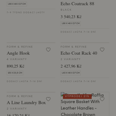
Echo Coatrack 88
L88 X H8 X D7 CM
BLACK
7-9 TÝDNŮ DODACÍ LHŮTY
3 540,23 Kč
L88 X H8 X D7 CM
DODACÍ LHŮTA 7-14 DNÍ
FORM & REFINE
FORM & REFINE
Angle Hook
Echo Coat Rack 40
4 VARIANTY
2 VARIANTY
890,25 Kč
2 427,96 Kč
Ø3 X D3,5 CM
L40 X H8 X D7 CM
DODACÍ LHŮTA 7-14 DNÍ
DODACÍ LHŮTA 7-14 DNÍ
FORM & REFINE
VÝPRODEJ 21%
A Line Laundry Box
2 VARIANTY
16 170,24 Kč