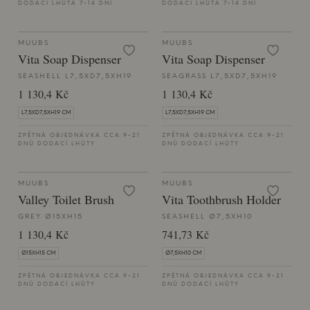
DODACÍ LHŮTA 7-14 DNÍ
DODACÍ LHŮTA 7-14 DNÍ
MUUBS
MUUBS
Vita Soap Dispenser
Vita Soap Dispenser
SEASHELL L7,5XD7,5XH19
SEAGRASS L7,5XD7,5XH19
1 130,4 Kč
1 130,4 Kč
L7,5XD7,5XH19 CM
L7,5XD7,5XH19 CM
ZPĚTNÁ OBJEDNÁVKA CCA 9-21
ZPĚTNÁ OBJEDNÁVKA CCA 9-21
DNŮ DODACÍ LHŮTY
DNŮ DODACÍ LHŮTY
MUUBS
MUUBS
Valley Toilet Brush
Vita Toothbrush Holder
GREY Ø15XH15
SEASHELL Ø7,5XH10
1 130,4 Kč
741,73 Kč
Ø15XH15 CM
Ø7,5XH10 CM
ZPĚTNÁ OBJEDNÁVKA CCA 9-21
ZPĚTNÁ OBJEDNÁVKA CCA 9-21
DNŮ DODACÍ LHŮTY
DNŮ DODACÍ LHŮTY