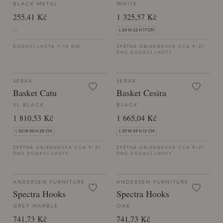
BLACK METAL
WHITE
255,41 Kč
1 325,57 Kč
L 24 W 22 H 17 CM
DODACÍ LHŮTA 7-14 DNÍ
ZPĚTNÁ OBJEDNÁVKA CCA 9-21
DNŮ DODACÍ LHŮTY
SERAX
SERAX
Basket Catu
Basket Cesira
XL BLACK
BLACK
1 810,53 Kč
1 665,04 Kč
L 30 W 30 H 28 CM
L 39 W 39 H 13 CM
ZPĚTNÁ OBJEDNÁVKA CCA 9-21
ZPĚTNÁ OBJEDNÁVKA CCA 9-21
DNŮ DODACÍ LHŮTY
DNŮ DODACÍ LHŮTY
ANDERSEN FURNITURE
ANDERSEN FURNITURE
Spectra Hooks
Spectra Hooks
GREY MARBLE
OAK
741,73 Kč
741,73 Kč