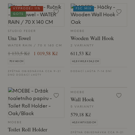
VÝPRODEJ 11%
FSC MIX
GOTS
STUDIO FEDER
MOEBE
Una Towel
Wooden Wall Hook
WATER RAIN / 70 X 140 CM
2 VARIANTY
1 133,5 Kč
1 019,58 Kč
611,53 Kč
70 X 140 CM
H2,8 X W3,8 X D4,2 CM
ZPĚTNÁ OBJEDNÁVKA CCA 9-21
DODACÍ LHŮTA 7-14 DNÍ
DNŮ DODACÍ LHŮTY
MOEBE
Wall Hook
5 VARIANTY
579,18 Kč
MOEBE
H0,5 X W7 X D20 CM
Toilet Roll Holder
ZPĚTNÁ OBJEDNÁVKA CCA 9-21