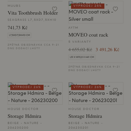
MUUBS
VÝPRODEJ 25%
Vita Toothbrush Holder
SEAGRASS L7,5XD7,5XH10
741,73 Kč
AYTM
MOVEO coat rack
L7,5XD7,5XH10 CM
5 VARIANTY
ZPĚTNÁ OBJEDNÁVKA CCA 9-21
4 655,02 Kč
3 491,26 Kč
DNŮ DODACÍ LHŮTY
L51 X W15,8 X H41 CM
ZPĚTNÁ OBJEDNÁVKA CCA 9-21
DNŮ DODACÍ LHŮTY
VÝPRODEJ 26%
VÝPRODEJ 26%
HOUSE DOCTOR
HOUSE DOCTOR
Storage Hdmira
Storage Hdmira
BEIGE - NATURE -
BEIGE - NATURE -
206230200
206230201