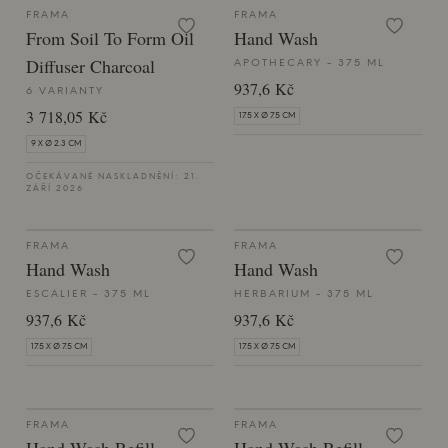
FRAMA
FRAMA
From Soil To Form Oil
Hand Wash
Diffuser Charcoal
APOTHECARY - 375 ML
937,6 Kč
6 VARIANTY
3 718,05 Kč
17.5 X Ø 7.5 CM
9 X Ø 2.3 CM
OČEKÁVANÉ NASKLADNĚNÍ: 21.
ZÁŘÍ 2026
FRAMA
FRAMA
Hand Wash
Hand Wash
ESCALIER - 375 ML
HERBARIUM - 375 ML
937,6 Kč
937,6 Kč
17.5 X Ø 7.5 CM
17.5 X Ø 7.5 CM
FRAMA
FRAMA