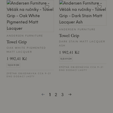
ANDERSEN FURNITURE
Towel Grip
ANDERSEN FURNITURE
Towel Grip
DARK STAIN MATT LACQUER
ASH
OAK WHITE PIGMENTED
1 992,41 Kč
MATT LACQUER
1 992,41 Kč
13,5 X 9 CM
13,5 X 9 CM
ZPĚTNÁ OBJEDNÁVKA CCA 9-21
DNŮ DODACÍ LHŮTY
ZPĚTNÁ OBJEDNÁVKA CCA 9-21
DNŮ DODACÍ LHŮTY
1
2
3