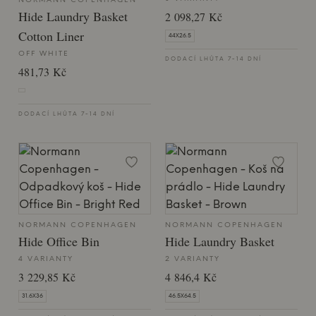
NORMANN COPENHAGEN
Hide Laundry Basket
2 098,27 Kč
Cotton Liner
44X26.5
OFF WHITE
DODACÍ LHŮTA 7-14 DNÍ
481,73 Kč
DODACÍ LHŮTA 7-14 DNÍ
NORMANN COPENHAGEN
NORMANN COPENHAGEN
Hide Office Bin
Hide Laundry Basket
4 VARIANTY
2 VARIANTY
3 229,85 Kč
4 846,4 Kč
31.6X36
46.5X64.5