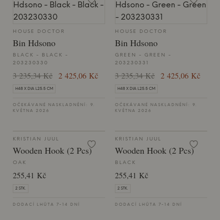
HOUSE DOCTOR
HOUSE DOCTOR
Bin Hdsono
Bin Hdsono
BLACK - BLACK -
GREEN - GREEN -
203230330
203230331
3 235,34 Kč
2 425,06 Kč
3 235,34 Kč
2 425,06 Kč
H48 X DIA L25.5 CM
H48 X DIA L25.5 CM
OČEKÁVANÉ NASKLADNĚNÍ: 9.
OČEKÁVANÉ NASKLADNĚNÍ: 9.
KVĚTNA 2026
KVĚTNA 2026
KRISTIAN JUUL
KRISTIAN JUUL
Wooden Hook (2 Pcs)
Wooden Hook (2 Pcs)
OAK
BLACK
255,41 Kč
255,41 Kč
2 STK.
2 STK.
DODACÍ LHŮTA 7-14 DNÍ
DODACÍ LHŮTA 7-14 DNÍ