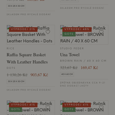
30 X 25 X 30 CM
SKLADEM PRO RYCHLÉ DODÁNÍ
SKLADEM PRO RYCHLÉ DODÁNÍ
VÝPRODEJ 21%
VÝPRODEJ 48%
GOTS
RICE
STUDIO FEDER
Raffia Square Basket
Una Towel
With Leather Handles
BROWN RAIN / 40 X 60 CM
323,67 Kč
169,47 Kč
DOTS
1 130,26 Kč
903,67 Kč
40 X 60 CM
30 X 25 X 30 CM
ZPĚTNÁ OBJEDNÁVKA CCA 9-21
DNŮ DODACÍ LHŮTY
SKLADEM PRO RYCHLÉ DODÁNÍ
VÝPRODEJ 41%
VÝPRODEJ 41%
GOTS
GOTS