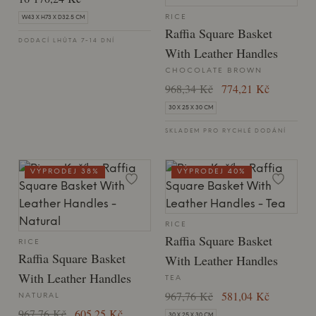
RICE
W43 X H73 X D32.5 CM
Raffia Square Basket
DODACÍ LHŮTA 7-14 DNÍ
With Leather Handles
CHOCOLATE BROWN
968,34 Kč
774,21 Kč
30 X 25 X 30 CM
SKLADEM PRO RYCHLÉ DODÁNÍ
VÝPRODEJ 38%
VÝPRODEJ 40%
RICE
Raffia Square Basket
RICE
Raffia Square Basket
With Leather Handles
With Leather Handles
TEA
967,76 Kč
581,04 Kč
NATURAL
967,76 Kč
605,25 Kč
30 X 25 X 30 CM