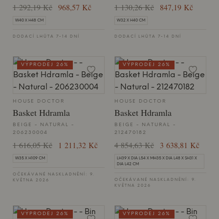
1 292,19 Kč
968,57 Kč
1 130,26 Kč
847,19 Kč
W40 X H48 CM
W32 X H40 CM
DODACÍ LHŮTA 7-14 DNÍ
DODACÍ LHŮTA 7-14 DNÍ
VÝPRODEJ 26%
VÝPRODEJ 26%
HOUSE DOCTOR
HOUSE DOCTOR
Basket Hdramla
Basket Hdramla
BEIGE - NATURAL -
BEIGE - NATURAL -
206230004
212470182
1 616,05 Kč
1 211,32 Kč
4 854,63 Kč
3 638,81 Kč
W35 X H109 CM
LH39 X DIA L54 X MH35 X DIA L48 X SH31 X
DIA L42 CM
OČEKÁVANÉ NASKLADNĚNÍ: 9.
OČEKÁVANÉ NASKLADNĚNÍ: 9.
KVĚTNA 2026
KVĚTNA 2026
VÝPRODEJ 26%
VÝPRODEJ 26%