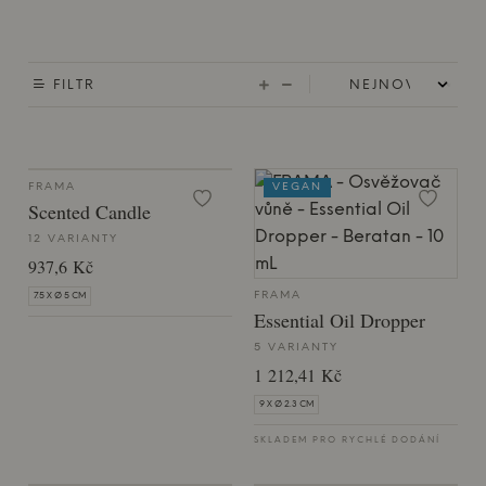
FILTR
FRAMA
VEGAN
Scented Candle
12 VARIANTY
937,6 Kč
FRAMA
7.5 X Ø 5 CM
Essential Oil Dropper
5 VARIANTY
1 212,41 Kč
9 X Ø 2.3 CM
SKLADEM PRO RYCHLÉ DODÁNÍ