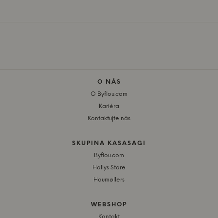
O NÁS
O Byflou.com
Kariéra
Kontaktujte nás
SKUPINA KASASAGI
Byflou.com
Hollys Store
Houmøllers
WEBSHOP
Kontakt