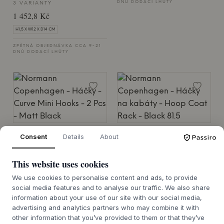
DNŮ DODACÍ LHŮTY
3 VARIANTY
1 452,8 Kč
H1,5 X W12 X D14 CM
ZPĚTNÁ OBJEDNÁVKA CCA 9-21
DNŮ DODACÍ LHŮTY
NORMANN COPENHAGEN
NORMANN COPENHAGEN
Consent
Details
About
Curve Mini Hooks - 2
Hoop Coat Rack
Pcs
2 VARIANTY
This website uses cookies
3 197,52 Kč
5 VARIANTY
We use cookies to personalise content and ads, to provide
740,38 Kč
10.5X81.5X5.3
social media features and to analyse our traffic. We also share
5.8X2.1X3
information about your use of our site with our social media,
DODACÍ LHŮTA 7-14 DNÍ
advertising and analytics partners who may combine it with
DODACÍ LHŮTA 7-14 DNÍ
other information that you’ve provided to them or that they’ve