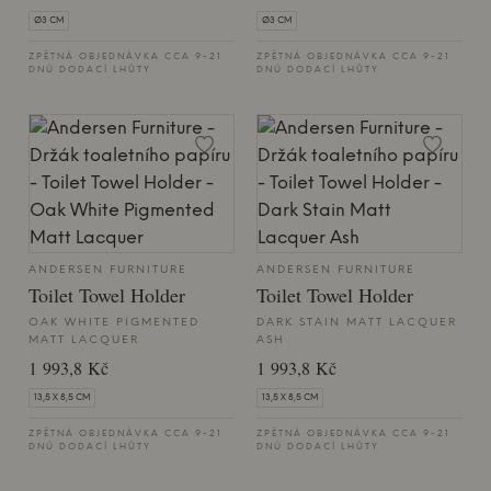
Ø3 CM
Ø3 CM
ZPĚTNÁ OBJEDNÁVKA CCA 9-21
ZPĚTNÁ OBJEDNÁVKA CCA 9-21
DNŮ DODACÍ LHŮTY
DNŮ DODACÍ LHŮTY
ANDERSEN FURNITURE
ANDERSEN FURNITURE
Toilet Towel Holder
Toilet Towel Holder
OAK WHITE PIGMENTED
DARK STAIN MATT LACQUER
MATT LACQUER
ASH
1 993,8 Kč
1 993,8 Kč
13,5 X 8,5 CM
13,5 X 8,5 CM
ZPĚTNÁ OBJEDNÁVKA CCA 9-21
ZPĚTNÁ OBJEDNÁVKA CCA 9-21
DNŮ DODACÍ LHŮTY
DNŮ DODACÍ LHŮTY