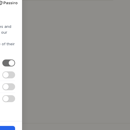
res and
h our
 of their