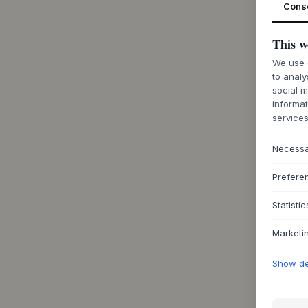
Cons
This w
We use c
to analy
social m
informat
services
Necess
Prefere
Statistic
Marketi
Show det