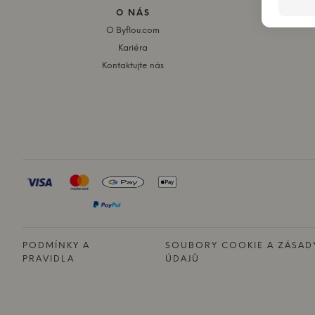
O NÁS
S
O Byflou.com
Kariéra
Kontaktujte nás
PODMÍNKY A
SOUBORY COOKIE A ZÁSA
PRAVIDLA
ÚDAJŮ