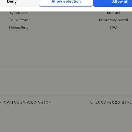
Deny
Allow selection
Allow all
KUPINA KASASAGI
WEBSHOP
Byflou.com
Kontakt
Hollys Store
Návratový portál
Houmøllers
FAQ
© 2007–2026 BYFL
DY OCHRANY OSOBNÍCH