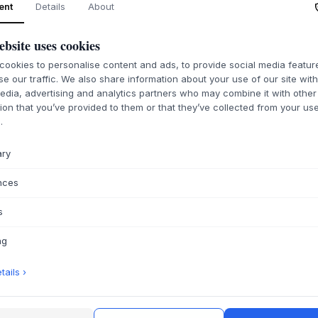
ent
Details
About
ebsite uses cookies
ookies to personalise content and ads, to provide social media featu
se our traffic. We also share information about your use of our site wit
edia, advertising and analytics partners who may combine it with other
ion that you’ve provided to them or that they’ve collected from your use
.
ary
nces
s
ng
ails ›