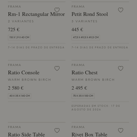
FRAMA
FRAMA
Rm-1 Rectangular Mirror
Petit Rond Stool
2 VARIANTES
3 VARIANTES
725 €
445 €
118 X 1,9 X 40 CM
47,5 X 49,5 X 49,5 CM
7-14 DIAS DE PRAZO DE ENTREGA
7-14 DIAS DE PRAZO DE ENTREGA
FRAMA
FRAMA
Ratio Console
Ratio Chest
WARM BROWN BIRCH
WARM BROWN BIRCH
2 580 €
2 495 €
40 X 35 X 140 CM
70 X 35 X 100 CM
ESPERADAS EM STOCK: 17 DE
AGOSTO DE 2026
FRAMA
FRAMA
Ratio Side Table
Rivet Box Table