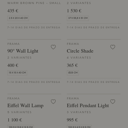
WARM BROWN PINE - SMALL
2 VARIANTES
435 €
1 530 €
2.5 X 20 X 40 CM
37 X 55,8 X 51 CM
7-14 DIAS DE PRAZO DE ENTREGA
7-14 DIAS DE PRAZO DE ENTREGA
FRAMA
FRAMA
90° Wall Light
Circle Shade
2 VARIANTES
4 VARIANTES
400 €
365 €
15 X 15 X 40 CM
Ø25 CM
7-14 DIAS DE PRAZO DE ENTREGA
7-14 DIAS DE PRAZO DE ENTREGA
FRAMA
FRAMA
Eiffel Wall Lamp
Eiffel Pendant Light
5 VARIANTES
3 VARIANTES
1 100 €
995 €
103,5 X 10,8 X 12,5 CM
103,5 X 4,5 X 8,5 CM