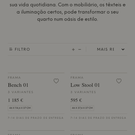
sua vida quotidiana. Com o mobiliário, os têxteis e
a iluminação certos, pode transformar o seu
quarto num oásis de estilo.
FILTRO
FRAMA
FRAMA
Bench 01
Low Stool 01
3 VARIANTES
3 VARIANTES
1 185 €
595 €
46 X 114,6 X 37 CM
46 X 37,6 X 37 CM
7-14 DIAS DE PRAZO DE ENTREGA
7-14 DIAS DE PRAZO DE ENTREGA