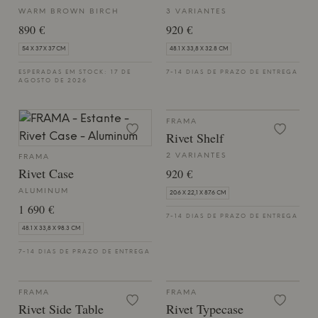
WARM BROWN BIRCH
3 VARIANTES
890 €
920 €
54 X 37 X 37 CM
48.1 X 33,8 X 32.8 CM
ESPERADAS EM STOCK: 17 DE
7-14 DIAS DE PRAZO DE ENTREGA
AGOSTO DE 2026
FRAMA
Rivet Shelf
2 VARIANTES
FRAMA
Rivet Case
920 €
ALUMINUM
20.6 X 22,1 X 87.6 CM
1 690 €
7-14 DIAS DE PRAZO DE ENTREGA
48.1 X 33,8 X 98.3 CM
7-14 DIAS DE PRAZO DE ENTREGA
FRAMA
FRAMA
Rivet Side Table
Rivet Typecase