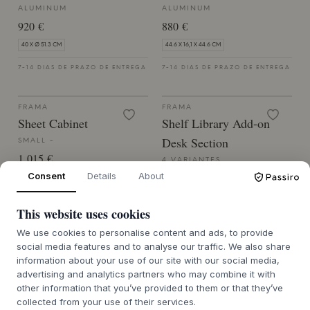
ALUMINUM
ALUMINUM
920 €
880 €
40 X Ø 51.3 CM
44.6 X 16,1 X 44.6 CM
7-14 DIAS DE PRAZO DE ENTREGA
7-14 DIAS DE PRAZO DE ENTREGA
FRAMA
FRAMA
Sheet Cabinet
Shelf Library Add-on
Desk Section
SMALL -
1 015 €
4 VARIANTES
Consent
Details
About
1 080 €
59.6 X 16 X 59.6 CM
1.6 | SHELF 1.6 CM THICK | 16.6 | 29.2 | 114.8 X
7-14 DIAS DE PRAZO DE ENTREGA
20 | 40 | 22,2 | 40,1 | 2 X 80 | 0.4 | 0.5 | 2.5 CM
This website uses cookies
7-14 DIAS DE PRAZO DE ENTREGA
We use cookies to personalise content and ads, to provide
social media features and to analyse our traffic. We also share
information about your use of our site with our social media,
FRAMA
FRAMA
advertising and analytics partners who may combine it with
Shelf Library Add-on
Shelf Library Cabinet
other information that you’ve provided to them or that they’ve
Section
collected from your use of their services.
2 VARIANTES