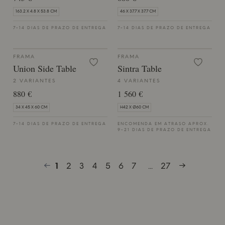
163.2 X 4.8 X 53.8 CM
46 X 37.7 X 37.7 CM
7-14 DIAS DE PRAZO DE ENTREGA
7-14 DIAS DE PRAZO DE ENTREGA
FRAMA
FRAMA
Union Side Table
Sintra Table
2 VARIANTES
4 VARIANTES
880 €
1 560 €
34 X 45 X 60 CM
H42 X Ø60 CM
7-14 DIAS DE PRAZO DE ENTREGA
ENCOMENDA EM ATRASO APROX.
9-21 DIAS DE PRAZO DE ENTREGA
1
2
3
4
5
6
7
...
27