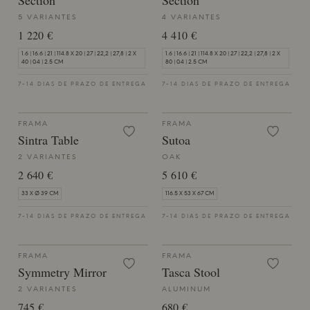
Section
Section
5 VARIANTES
4 VARIANTES
1 220 €
4 410 €
1.6 | 16.6 | 21 | 114.8 X 20 | 27 | 22,2 | 27,8 | 2 X
1.6 | 16.6 | 21 | 114.8 X 20 | 27 | 22,2 | 27,8 | 2 X
40 | 0.4 | 2.5 CM
80 | 0.4 | 2.5 CM
7-14 DIAS DE PRAZO DE ENTREGA
7-14 DIAS DE PRAZO DE ENTREGA
FRAMA
FRAMA
Sintra Table
Sutoa
2 VARIANTES
OAK
2 640 €
5 610 €
33 X Ø 39 CM
116.5 X 53 X 67 CM
7-14 DIAS DE PRAZO DE ENTREGA
7-14 DIAS DE PRAZO DE ENTREGA
FRAMA
FRAMA
Symmetry Mirror
Tasca Stool
2 VARIANTES
ALUMINUM
745 €
680 €