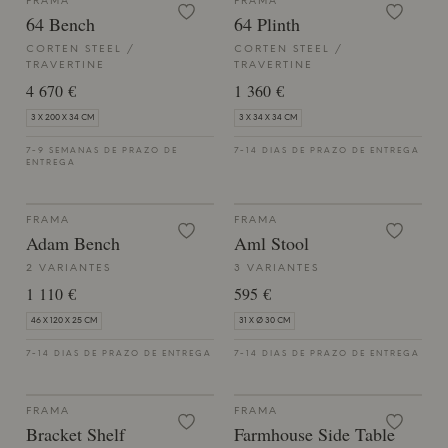
FRAMA
FRAMA
64 Bench
64 Plinth
CORTEN STEEL /
CORTEN STEEL /
TRAVERTINE
TRAVERTINE
4 670 €
1 360 €
3 X 200 X 34 CM
3 X 34 X 34 CM
7-9 SEMANAS DE PRAZO DE
7-14 DIAS DE PRAZO DE ENTREGA
ENTREGA
FRAMA
FRAMA
Adam Bench
Aml Stool
2 VARIANTES
3 VARIANTES
1 110 €
595 €
46 X 120 X 25 CM
31 X Ø 30 CM
7-14 DIAS DE PRAZO DE ENTREGA
7-14 DIAS DE PRAZO DE ENTREGA
FRAMA
FRAMA
Bracket Shelf
Farmhouse Side Table