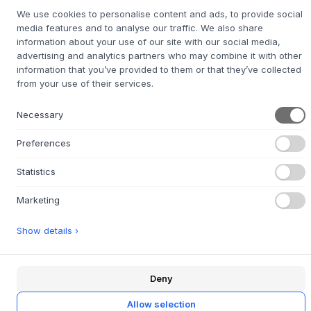
Découvrez la combinaison parfaite d'un design esthétique
We use cookies to personalise content and ads, to provide social
et d'une fonctionnalité sans compromis avec la magnifique
media features and to analyse our traffic. We also share
vaisselle Oda de la céramiste danoise
Julie Damhus
. La
information about your use of our site with our social media,
série Oda est appréciée pour son design doux et
advertising and analytics partners who may combine it with other
information that you’ve provided to them or that they’ve collected
nostalgique et ses glaçures vibrantes qui apportent de la
from your use of their services.
personnalité et de la magie quotidienne à votre cuisine et
à votre table.
Necessary
Chaque plat Oda est tourné à la main au Danemark, ce qui
confère à la céramique une âme très particulière. Les
Preferences
légères variations de forme et l'éclat de l'émail font qu'il
n'y a pas deux plats exactement identiques - vous obtenez
Statistics
votre propre œuvre d'art unique. Les plats passent au lave-
vaisselle, au four, au congélateur et au micro-ondes.
Marketing
Show details ›
QUESTIONS SUR LE PRODUIT
+
RETOUR FACILE SOUS 30 JOURS
+
Deny
LIVRAISON RAPIDE
+
Allow selection