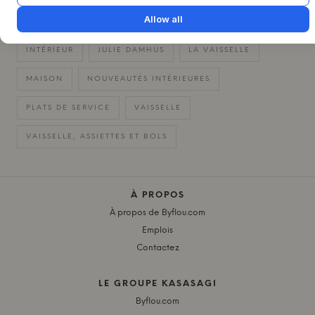
Allow all
CUISINE
CÉRAMIQUES FAITES À LA MAIN
INTÉRIEUR
JULIE DAMHUS
LA VAISSELLE
MAISON
NOUVEAUTÉS INTÉRIEURES
PLATS DE SERVICE
VAISSELLE
VAISSELLE, ASSIETTES ET BOLS
À PROPOS
À propos de Byflou.com
Emplois
Contactez
LE GROUPE KASASAGI
Byflou.com