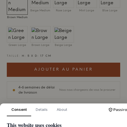
Beige Medium
Rose Large
Mint Large
Blue Large
Brown Medium
Green Large
Brown Large
Beige Large
TAILLE:
H: 5 X D: 17 CM
AJOUTER AU PANIER
4-6 semaines de délai
Nous nous chargeons de vous le procurer
de livraison
Consent
Details
About
+
DESCRIPTION
This website uses cookies