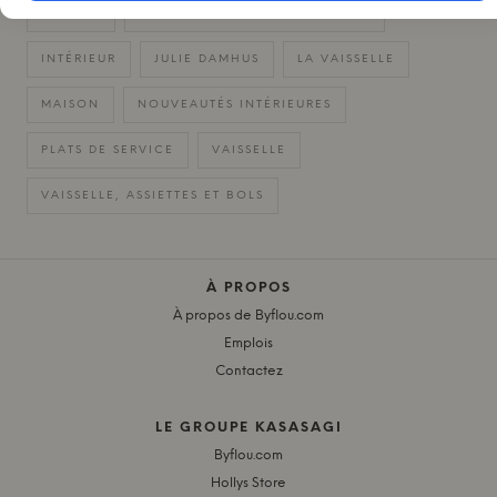
CUISINE
CÉRAMIQUES FAITES À LA MAIN
INTÉRIEUR
JULIE DAMHUS
LA VAISSELLE
MAISON
NOUVEAUTÉS INTÉRIEURES
PLATS DE SERVICE
VAISSELLE
VAISSELLE, ASSIETTES ET BOLS
À PROPOS
À propos de Byflou.com
Emplois
Contactez
LE GROUPE KASASAGI
Byflou.com
Hollys Store