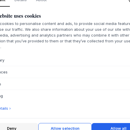
ebsite uses cookies
ookies to personalise content and ads, to provide social media featu
se our traffic. We also share information about your use of our site wit
edia, advertising and analytics partners who may combine it with other
ion that you’ve provided to them or that they’ve collected from your use
.
ary
nces
s
ng
ails ›
Deny
Allow selection
Allow all