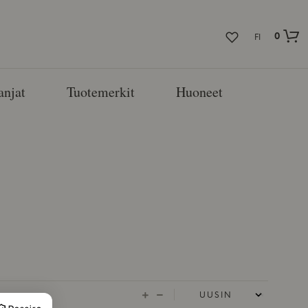
0
FI
njat
Tuotemerkit
Huoneet