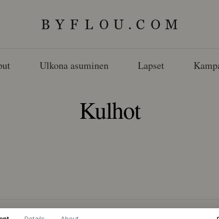
ut
Ulkona asuminen
Lapset
Kampa
Kulhot
ent
Details
About