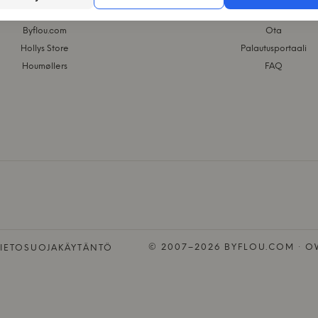
KASASAGI-RYHMÄ
WEBSHOP
Byflou.com
Ota
Hollys Store
Palautusportaali
Houmøllers
FAQ
© 2007–2026 BYFLOU.COM · OW
TIETOSUOJAKÄYTÄNTÖ