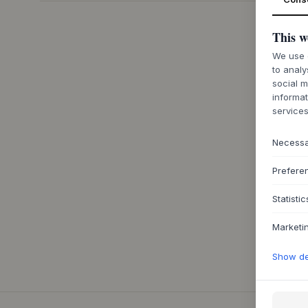
This w
We use c
to analy
social m
informat
services
Necess
Prefere
Statistic
Marketi
Show det