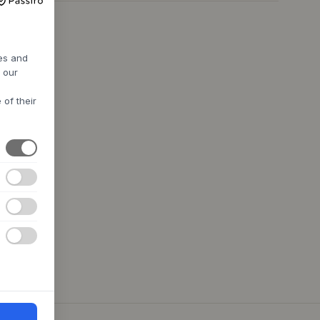
res and
h our
 of their