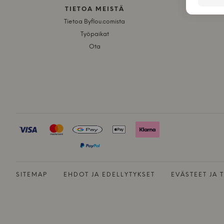
TIETOA MEISTÄ
Tietoa Byflou.comista
Työpaikat
Ota
SITEMAP
EHDOT JA EDELLYTYKSET
EVÄSTEET JA 